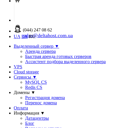
(044) 247 08 62
sales@deltahost.com.ua
UA
EN
RU
Выделенный сервер
▼
Аренда сервера
Быстрая аренда готовых серверов
Ассистент подбора выделенного сервера
VPS
Cloud storage
Сервисы
▼
MySQL CS
Redis CS
Домены
▼
Регистрация домена
Перенос домена
Оплата
Информация
▼
Датацентры
Блог