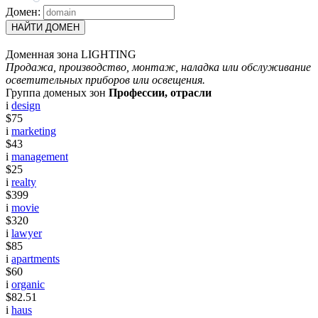
Домен:
НАЙТИ ДОМЕН
Доменная зона LIGHTING
Продажа, производство, монтаж, наладка или обслуживание
осветительных приборов или освещения.
Группа доменых зон
Профессии, отрасли
i
design
$75
i
marketing
$43
i
management
$25
i
realty
$399
i
movie
$320
i
lawyer
$85
i
apartments
$60
i
organic
$82.51
i
haus