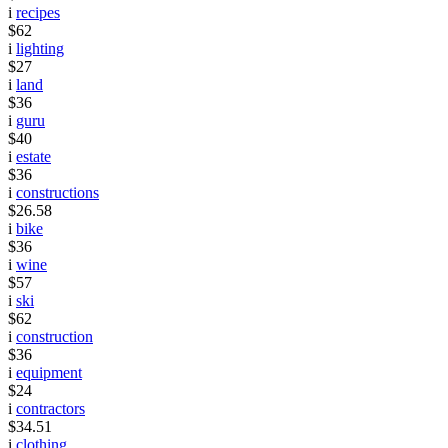
i
recipes
$62
i
lighting
$27
i
land
$36
i
guru
$40
i
estate
$36
i
constructions
$26.58
i
bike
$36
i
wine
$57
i
ski
$62
i
construction
$36
i
equipment
$24
i
contractors
$34.51
i
clothing