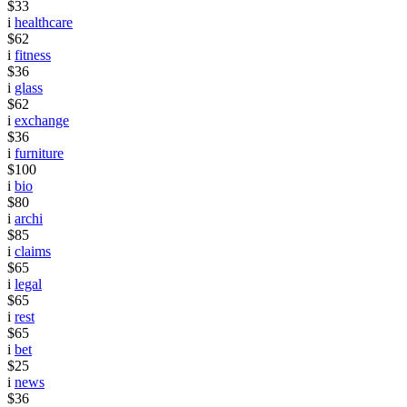
$33
i
healthcare
$62
i
fitness
$36
i
glass
$62
i
exchange
$36
i
furniture
$100
i
bio
$80
i
archi
$85
i
claims
$65
i
legal
$65
i
rest
$65
i
bet
$25
i
news
$36