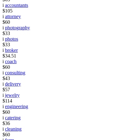
i
accountants
$105
i
attorney
$60
i
photography
$33
i
photos
$33
i
broker
$34.51
i
coach
$60
i
consulting
$43
i
delivery
$57
i
jewelry
$114
i
engineering
$60
i
catering
$36
i
cleaning
$60