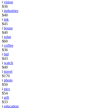
i
vision
$36
i
industries
$40
i
ink
$45
i
house
$40
i
solar
$60
i
coffee
$36
i
bid
$43
i
watch
$40
i
travel
$170
i
photo
$50
i
pics
$54
i
gift
$33
i
education