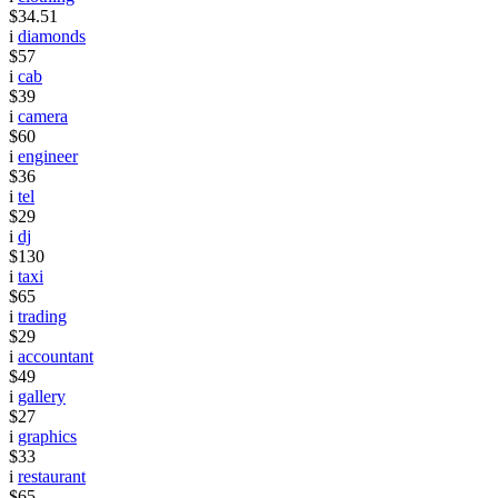
$34.51
i
diamonds
$57
i
cab
$39
i
camera
$60
i
engineer
$36
i
tel
$29
i
dj
$130
i
taxi
$65
i
trading
$29
i
accountant
$49
i
gallery
$27
i
graphics
$33
i
restaurant
$65