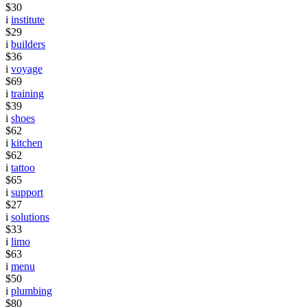
$30
i
institute
$29
i
builders
$36
i
voyage
$69
i
training
$39
i
shoes
$62
i
kitchen
$62
i
tattoo
$65
i
support
$27
i
solutions
$33
i
limo
$63
i
menu
$50
i
plumbing
$80