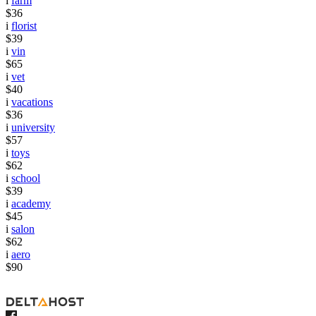
i
farm
$36
i
florist
$39
i
vin
$65
i
vet
$40
i
vacations
$36
i
university
$57
i
toys
$62
i
school
$39
i
academy
$45
i
salon
$62
i
aero
$90