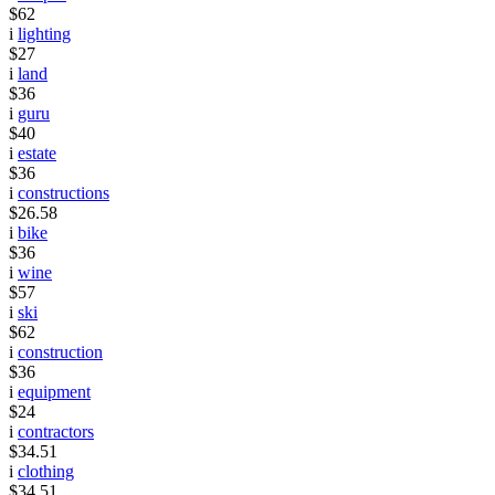
$62
i
lighting
$27
i
land
$36
i
guru
$40
i
estate
$36
i
constructions
$26.58
i
bike
$36
i
wine
$57
i
ski
$62
i
construction
$36
i
equipment
$24
i
contractors
$34.51
i
clothing
$34.51