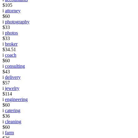
$105
i
attorney
$60
i
photography
$33
i
photos
$33
i
broker
$34.51
i
coach
$60
i
consulting
$43
i
delivery
$57
i
jewelry
$114
i
engineering
$60
i
catering
$36
i
cleaning
$60
i
farm