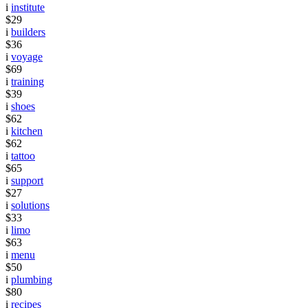
i
institute
$29
i
builders
$36
i
voyage
$69
i
training
$39
i
shoes
$62
i
kitchen
$62
i
tattoo
$65
i
support
$27
i
solutions
$33
i
limo
$63
i
menu
$50
i
plumbing
$80
i
recipes