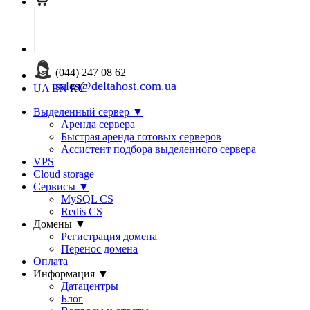
(044) 247 08 62
sales@deltahost.com.ua
UA
EN
RU
Выделенный сервер
▼
Аренда сервера
Быстрая аренда готовых серверов
Ассистент подбора выделенного сервера
VPS
Cloud storage
Сервисы
▼
MySQL CS
Redis CS
Домены
▼
Регистрация домена
Перенос домена
Оплата
Информация
▼
Датацентры
Блог