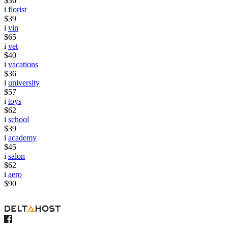
$36
i
florist
$39
i
vin
$65
i
vet
$40
i
vacations
$36
i
university
$57
i
toys
$62
i
school
$39
i
academy
$45
i
salon
$62
i
aero
$90