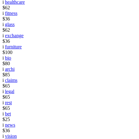
i
healthcare
$62
i
fitness
$36
i
glass
$62
i
exchange
$36
i
furniture
$100
i
bio
$80
i
archi
$85
i
claims
$65
i
legal
$65
i
rest
$65
i
bet
$25
i
news
$36
i
vision