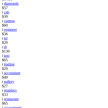
i
diamonds
$57
i
cab
$39
i
camera
$60
i
engineer
$36
i
tel
$29
i
dj
$130
i
taxi
$65
i
trading
$29
i
accountant
$49
i
gallery
$27
i
graphics
$33
i
restaurant
$65
i
accountants