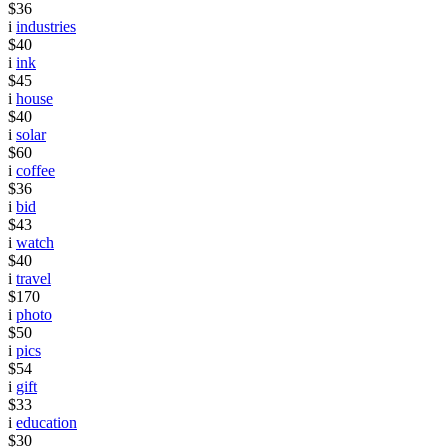
$36
i
industries
$40
i
ink
$45
i
house
$40
i
solar
$60
i
coffee
$36
i
bid
$43
i
watch
$40
i
travel
$170
i
photo
$50
i
pics
$54
i
gift
$33
i
education
$30