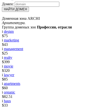
Домен:
НАЙТИ ДОМЕН
Доменная зона ARCHI
Архитектура.
Группа доменых зон
Профессии, отрасли
i
design
$75
i
marketing
$43
i
management
$25
i
realty
$399
i
movie
$320
i
lawyer
$85
i
apartments
$60
i
organic
$82.51
i
haus
$33