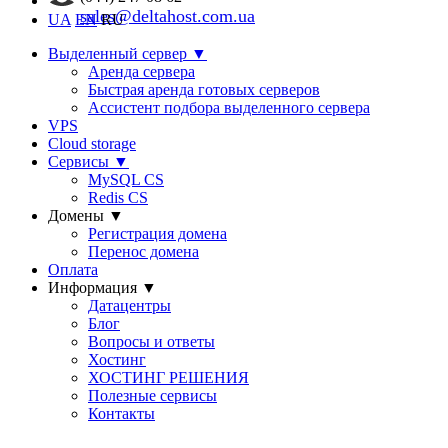
sales@deltahost.com.ua
UA
EN
RU
Выделенный сервер
▼
Аренда сервера
Быстрая аренда готовых серверов
Ассистент подбора выделенного сервера
VPS
Cloud storage
Сервисы
▼
MySQL CS
Redis CS
Домены
▼
Регистрация домена
Перенос домена
Оплата
Информация
▼
Датацентры
Блог
Вопросы и ответы
Хостинг
ХОСТИНГ РЕШЕНИЯ
Полезные сервисы
Контакты