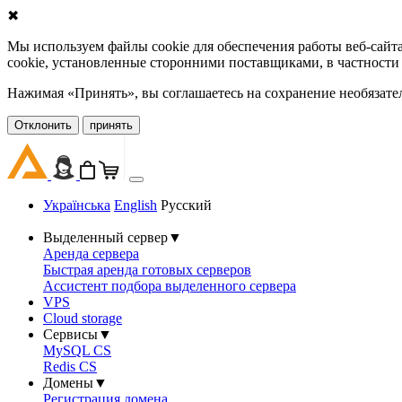
✖
Мы используем файлы cookie для обеспечения работы веб-сайт
cookie, установленные сторонними поставщиками, в частности
Нажимая «Принять», вы соглашаетесь на сохранение необязате
Oтклонить
принять
Українська
English
Русский
Выделенный сервер
▼
Аренда сервера
Быстрая аренда готовых серверов
Ассистент подбора выделенного сервера
VPS
Cloud storage
Сервисы
▼
MySQL CS
Redis CS
Домены
▼
Регистрация домена