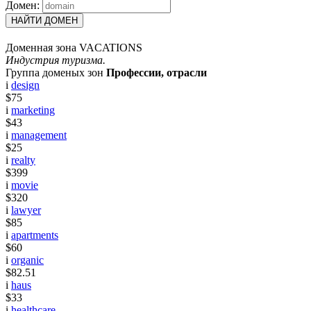
Домен:
НАЙТИ ДОМЕН
Доменная зона VACATIONS
Индустрия туризма.
Группа доменых зон
Профессии, отрасли
i
design
$75
i
marketing
$43
i
management
$25
i
realty
$399
i
movie
$320
i
lawyer
$85
i
apartments
$60
i
organic
$82.51
i
haus
$33
i
healthcare