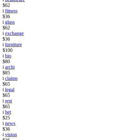
$62
i
fitness
$36
i
glass
$62
i
exchange
$36
i
furniture
$100
i
bio
$80
i
archi
$85
i
claims
$65
i
legal
$65
i
rest
$65
i
bet
$25
i
news
$36
i
vision