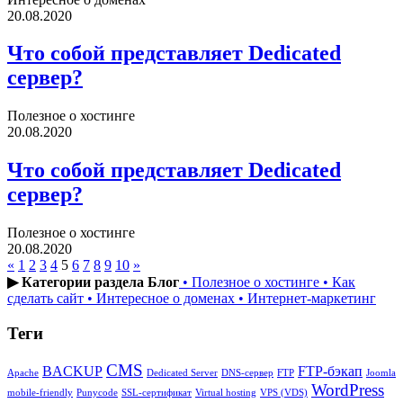
20.08.2020
Что собой представляет Dedicated
сервер?
Полезное о хостинге
20.08.2020
Что собой представляет Dedicated
сервер?
Полезное о хостинге
20.08.2020
«
1
2
3
4
5
6
7
8
9
10
»
▶ Категории раздела Блог
• Полезное о хостинге
• Как
сделать сайт
• Интересное о доменах
• Интернет-маркетинг
Теги
CMS
BACKUP
FTP-бэкап
Apache
Dedicated Server
DNS-сервер
FTP
Joomla
WordPress
mobile-friendly
Punycode
SSL-сертификат
Virtual hosting
VPS (VDS)