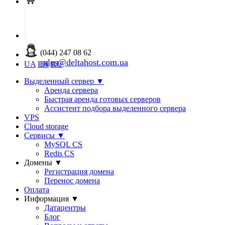
(044) 247 08 62
sales@deltahost.com.ua
UA
EN
RU
Выделенный сервер
▼
Аренда сервера
Быстрая аренда готовых серверов
Ассистент подбора выделенного сервера
VPS
Cloud storage
Сервисы
▼
MySQL CS
Redis CS
Домены
▼
Регистрация домена
Перенос домена
Оплата
Информация
▼
Датацентры
Блог