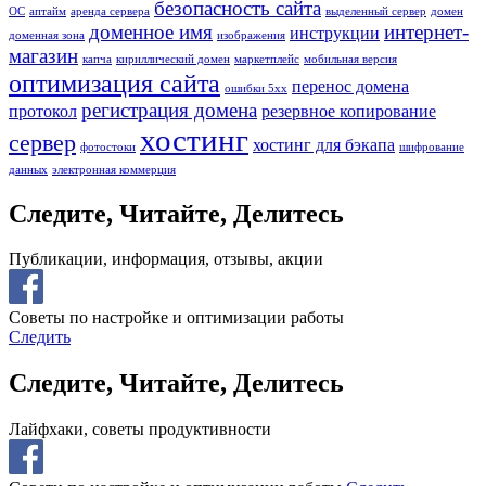
безопасность сайта
ОС
аптайм
аренда сервера
выделенный сервер
домен
доменное имя
интернет-
инструкции
доменная зона
изображения
магазин
капча
кириллический домен
маркетплейс
мобильная версия
оптимизация сайта
перенос домена
ошибки 5хх
регистрация домена
протокол
резервное копирование
хостинг
сервер
хостинг для бэкапа
фотостоки
шифрование
данных
электронная коммерция
Следите, Читайте, Делитесь
Публикации, информация, отзывы, акции
Советы по настройке и оптимизации работы
Следить
Следите, Читайте, Делитесь
Лайфхаки, советы продуктивности