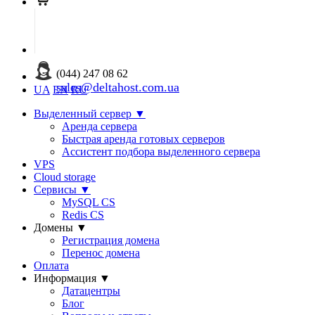
(044) 247 08 62
sales@deltahost.com.ua
UA
EN
RU
Выделенный сервер
▼
Аренда сервера
Быстрая аренда готовых серверов
Ассистент подбора выделенного сервера
VPS
Cloud storage
Сервисы
▼
MySQL CS
Redis CS
Домены
▼
Регистрация домена
Перенос домена
Оплата
Информация
▼
Датацентры
Блог