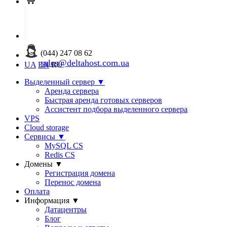
(044) 247 08 62
sales@deltahost.com.ua
UA
EN
RU
Выделенный сервер
▼
Аренда сервера
Быстрая аренда готовых серверов
Ассистент подбора выделенного сервера
VPS
Cloud storage
Сервисы
▼
MySQL CS
Redis CS
Домены
▼
Регистрация домена
Перенос домена
Оплата
Информация
▼
Датацентры
Блог