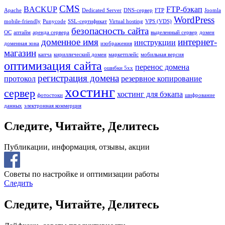
CMS
BACKUP
FTP-бэкап
Apache
Dedicated Server
DNS-сервер
FTP
Joomla
WordPress
mobile-friendly
Punycode
SSL-сертификат
Virtual hosting
VPS (VDS)
безопасность сайта
ОС
аптайм
аренда сервера
выделенный сервер
домен
доменное имя
интернет-
инструкции
доменная зона
изображения
магазин
капча
кириллический домен
маркетплейс
мобильная версия
оптимизация сайта
перенос домена
ошибки 5хх
регистрация домена
протокол
резервное копирование
хостинг
сервер
хостинг для бэкапа
фотостоки
шифрование
данных
электронная коммерция
Следите, Читайте, Делитесь
Публикации, информация, отзывы, акции
Советы по настройке и оптимизации работы
Следить
Следите, Читайте, Делитесь