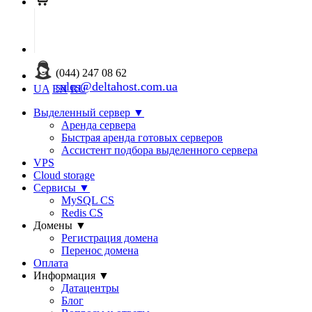
(044) 247 08 62
sales@deltahost.com.ua
UA
EN
RU
Выделенный сервер
▼
Аренда сервера
Быстрая аренда готовых серверов
Ассистент подбора выделенного сервера
VPS
Cloud storage
Сервисы
▼
MySQL CS
Redis CS
Домены
▼
Регистрация домена
Перенос домена
Оплата
Информация
▼
Датацентры
Блог