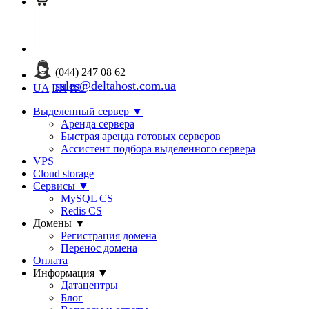
(044) 247 08 62
sales@deltahost.com.ua
UA
EN
RU
Выделенный сервер
▼
Аренда сервера
Быстрая аренда готовых серверов
Ассистент подбора выделенного сервера
VPS
Cloud storage
Сервисы
▼
MySQL CS
Redis CS
Домены
▼
Регистрация домена
Перенос домена
Оплата
Информация
▼
Датацентры
Блог