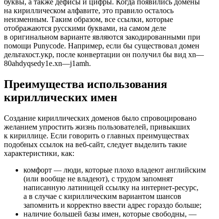
буквы, а также дефисы и цифры. Когда появились домены
на кириллическом алфавите, это правило осталось
неизменным. Таким образом, все ссылки, которые
отображаются русскими буквами, на самом деле
в оригинальном варианте являются закодированными при
помощи Punycode. Например, если бы существовал домен
дельтахост.укр, после конвертации он получил бы вид xn—
80ahdyqsedy1e.xn—j1amh.
Преимущества использования
кириллических имен
Создание кириллических доменов было спровоцировано
желанием упростить жизнь пользователей, привыкших
к кириллице. Если говорить о главных преимуществах
подобных ссылок на веб-сайт, следует выделить такие
характеристики, как:
комфорт — люди, которые плохо владеют английским
(или вообще не владеют), с трудом запомнят
написанную латиницей ссылку на интернет-ресурс,
а в случае с кириллическим вариантом шансов
запомнить и корректно ввести адрес гораздо больше;
наличие большей базы имен, которые свободны, —