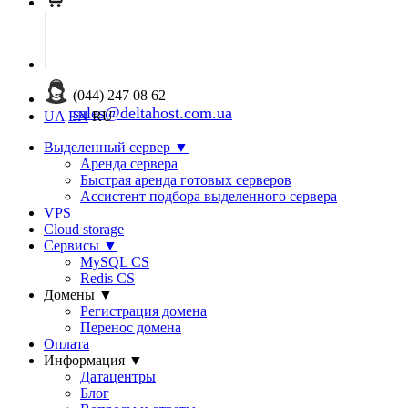
(044) 247 08 62
sales@deltahost.com.ua
UA
EN
RU
Выделенный сервер
▼
Аренда сервера
Быстрая аренда готовых серверов
Ассистент подбора выделенного сервера
VPS
Cloud storage
Сервисы
▼
MySQL CS
Redis CS
Домены
▼
Регистрация домена
Перенос домена
Оплата
Информация
▼
Датацентры
Блог