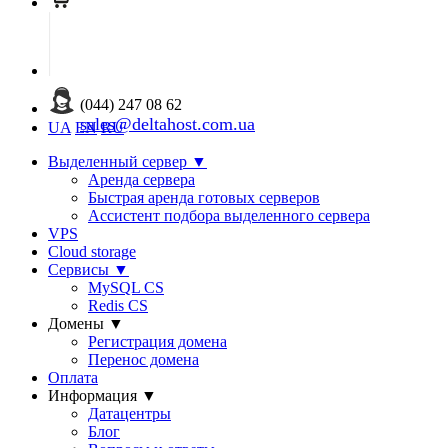
(044) 247 08 62
sales@deltahost.com.ua
UA
EN
RU
Выделенный сервер
▼
Аренда сервера
Быстрая аренда готовых серверов
Ассистент подбора выделенного сервера
VPS
Cloud storage
Сервисы
▼
MySQL CS
Redis CS
Домены
▼
Регистрация домена
Перенос домена
Оплата
Информация
▼
Датацентры
Блог