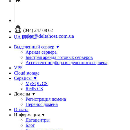
(044) 247 08 62
sales@deltahost.com.ua
UA
EN
RU
Выделенный сервер
▼
Аренда сервера
Быстрая аренда готовых серверов
Ассистент подбора выделенного сервера
VPS
Cloud storage
Сервисы
▼
MySQL CS
Redis CS
Домены
▼
Регистрация домена
Перенос домена
Оплата
Информация
▼
Датацентры
Блог