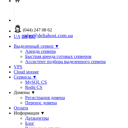
(044) 247 08 62
sales@deltahost.com.ua
UA
EN
RU
Выделенный сервер
▼
Аренда сервера
Быстрая аренда готовых серверов
Ассистент подбора выделенного сервера
VPS
Cloud storage
Сервисы
▼
MySQL CS
Redis CS
Домены
▼
Регистрация домена
Перенос домена
Оплата
Информация
▼
Датацентры
Блог