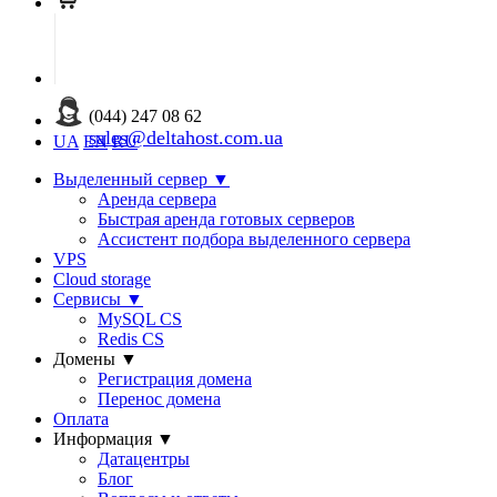
(044) 247 08 62
sales@deltahost.com.ua
UA
EN
RU
Выделенный сервер
▼
Аренда сервера
Быстрая аренда готовых серверов
Ассистент подбора выделенного сервера
VPS
Cloud storage
Сервисы
▼
MySQL CS
Redis CS
Домены
▼
Регистрация домена
Перенос домена
Оплата
Информация
▼
Датацентры
Блог