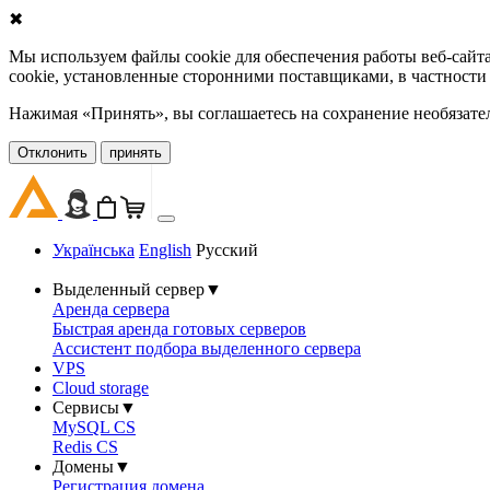
✖
Мы используем файлы cookie для обеспечения работы веб-сайт
cookie, установленные сторонними поставщиками, в частности
Нажимая «Принять», вы соглашаетесь на сохранение необязате
Oтклонить
принять
Українська
English
Русский
Выделенный сервер
▼
Аренда сервера
Быстрая аренда готовых серверов
Ассистент подбора выделенного сервера
VPS
Cloud storage
Сервисы
▼
MySQL CS
Redis CS
Домены
▼
Регистрация домена