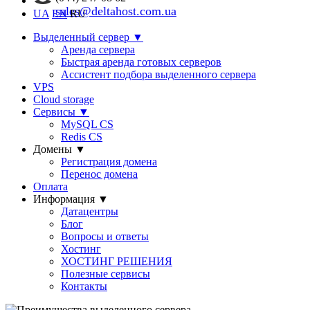
sales@deltahost.com.ua
UA
EN
RU
Выделенный сервер
▼
Аренда сервера
Быстрая аренда готовых серверов
Ассистент подбора выделенного сервера
VPS
Cloud storage
Сервисы
▼
MySQL CS
Redis CS
Домены
▼
Регистрация домена
Перенос домена
Оплата
Информация
▼
Датацентры
Блог
Вопросы и ответы
Хостинг
ХОСТИНГ РЕШЕНИЯ
Полезные сервисы
Контакты