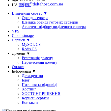
sales@deltahost.com.ua
UA
EN
RU
Виділений сервер
▼
Оренда сервера
Швидка оренда готових серверів
Асистент підбору виділеного сервера
VPS
Cloud storage
Сервіси
▼
MySQL CS
Redis CS
Домени
▼
Реєстрація домену
Перенесення домену
Оплата
Інформація
▼
Дата-центри
Блог
Питання та відповіді
Хостинг
ХОСТИНГ РІШЕННЯ
Корисні сервіси
Контакти