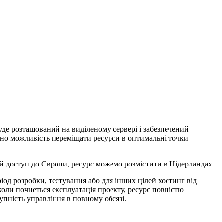
буде розташований на виділеному сервері і забезпечений
дано можливість переміщати ресурси в оптимальні точки
й доступ до Європи, ресурс можемо розмістити в Нідерландах.
ріод розробки, тестування або для інших цілей хостинг від
оли почнеться експлуатація проекту, ресурс повністю
упність управління в повному обсязі.