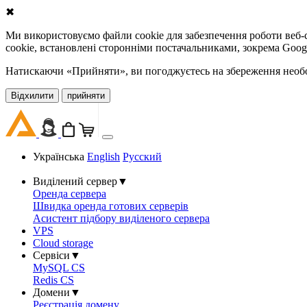
✖
Ми використовуємо файли cookie для забезпечення роботи веб-с
cookie, встановлені сторонніми постачальниками, зокрема Goog
Натискаючи «Прийняти», ви погоджуєтесь на збереження необов
Відхилити
прийняти
Українська
English
Русский
Виділений сервер
▼
Оренда сервера
Швидка оренда готових серверів
Асистент підбору виділеного сервера
VPS
Cloud storage
Сервіси
▼
MySQL CS
Redis CS
Домени
▼
Реєстрація домену