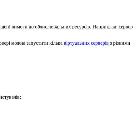
вищені вимоги до обчислювальних ресурсів. Наприклад: сервер
ервері можна запустити кілька
віртуальних серверів
з різними
истувачів;