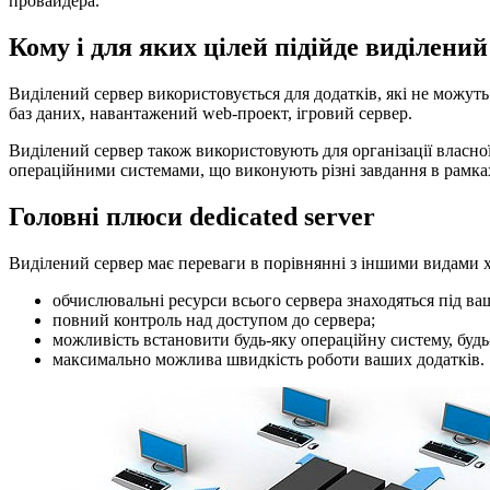
провайдера.
Кому і для яких цілей підійде виділений
Виділений сервер використовується для додатків, які не можут
баз даних, навантажений web-проект, ігровий сервер.
Виділений сервер також використовують для організації власно
операційними системами, що виконують різні завдання в рамка
Головні плюси dedicated server
Виділений сервер має переваги в порівнянні з іншими видами 
обчислювальні ресурси всього сервера знаходяться під в
повний контроль над доступом до сервера;
можливість встановити будь-яку операційну систему, будь-
максимально можлива швидкість роботи ваших додатків.