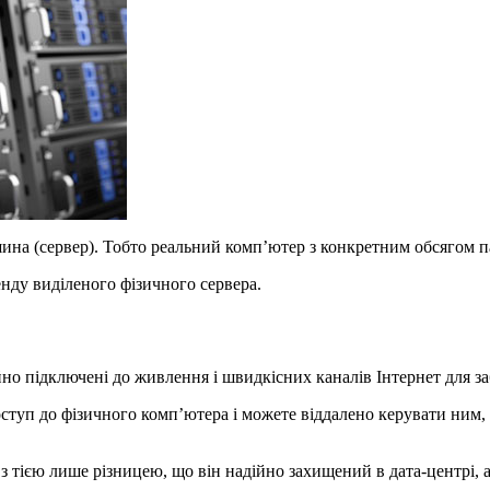
ина (сервер). Тобто реальний комп’ютер з конкретним обсягом п
нду виділеного фізичного сервера.
йно підключені до живлення і швидкісних каналів Інтернет для з
ступ до фізичного комп’ютера і можете віддалено керувати ним,
 з тією лише різницею, що він надійно захищений в дата-центрі,