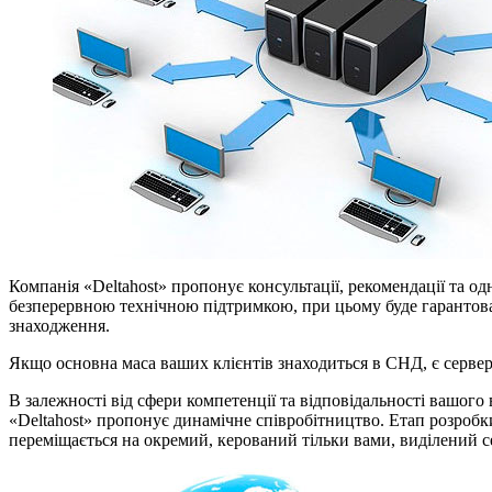
Компанія «Deltahost» пропонує консультації, рекомендації та о
безперервною технічною підтримкою, при цьому буде гарантован
знаходження.
Якщо основна маса ваших клієнтів знаходиться в СНД, є сервер
В залежності від сфери компетенції та відповідальності вашого в
«Deltahost» пропонує динамічне співробітництво. Етап розробк
переміщається на окремий, керований тільки вами, виділений се