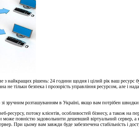
дне з найкращих рішень: 24 години щодня і цілий рік ваш ресурс 
а не тільки безпека і прозорість управління ресурсом, але і на
 зі зручним розташуванням в Україні, якщо вам потрібен швидки
еб-ресурсу, потоку клієнтів, особливостей бізнесу, а також на пе
и може повністю задовольнити дешевший віртуальний сервер, а к
рвер. При цьому вам завжди буде забезпечена стабільність і дост