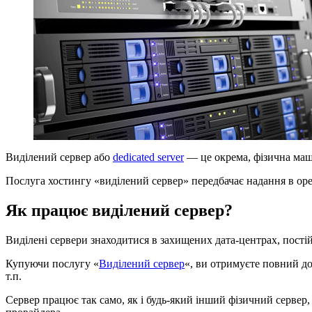
Виділений сервер або
dedicated server
— це окрема, фізична маш
Послуга хостингу «виділений сервер» передбачає надання в оре
Як працює виділений сервер?
Виділені сервери знаходитися в захищених дата-центрах, пості
Купуючи послугу «
Виділений сервер
«, ви отримуєте повний до
т.п.
Сервер працює так само, як і будь-який інший фізичний сервер,