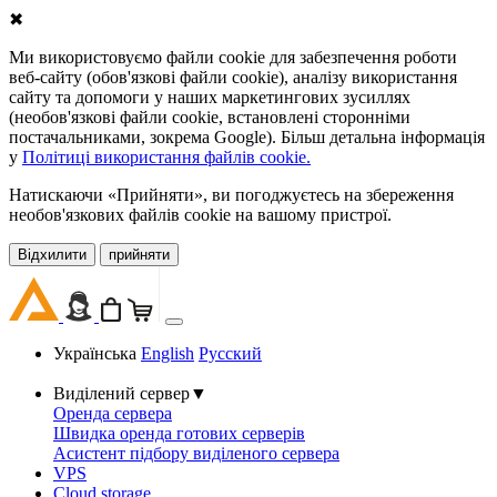
✖
Ми використовуємо файли cookie для забезпечення роботи
веб-сайту (обов'язкові файли cookie), аналізу використання
сайту та допомоги у наших маркетингових зусиллях
(необов'язкові файли cookie, встановлені сторонніми
постачальниками, зокрема Google). Більш детальна інформація
у
Політиці використання файлів cookie.
Натискаючи «Прийняти», ви погоджуєтесь на збереження
необов'язкових файлів cookie на вашому пристрої.
Відхилити
прийняти
Українська
English
Русский
Виділений сервер
▼
Оренда сервера
Швидка оренда готових серверів
Асистент підбору виділеного сервера
VPS
Cloud storage