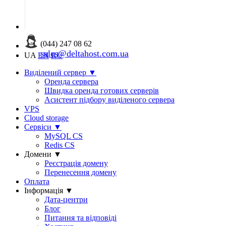
(044) 247 08 62
sales@deltahost.com.ua
UA
EN
RU
Виділений сервер
▼
Оренда сервера
Швидка оренда готових серверів
Асистент підбору виділеного сервера
VPS
Cloud storage
Сервіси
▼
MySQL CS
Redis CS
Домени
▼
Реєстрація домену
Перенесення домену
Оплата
Інформація
▼
Дата-центри
Блог
Питання та відповіді