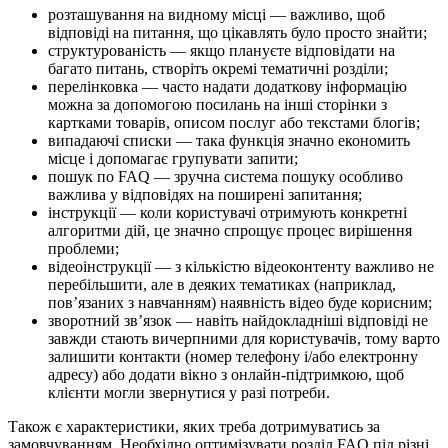
розташування на видному місці — важливо, щоб
відповіді на питання, що цікавлять було просто знайти;
структурованість — якщо плануєте відповідати на
багато питань, створіть окремі тематичні розділи;
перелінковка — часто надати додаткову інформацію
можна за допомогою посилань на інші сторінки з
картками товарів, описом послуг або текстами блогів;
випадаючі списки — така функція значно економить
місце і допомагає групувати запити;
пошук по FAQ — зручна система пошуку особливо
важлива у відповідях на поширені запитання;
інструкції — коли користувачі отримують конкретні
алгоритми дій, це значно спрощує процес вирішення
проблеми;
відеоінструкції — з кількістю відеоконтенту важливо не
перебільшити, але в деяких тематиках (наприклад,
пов’язаних з навчанням) наявність відео буде корисним;
зворотний зв’язок — навіть найдокладніші відповіді не
завжди стають вичерпними для користувачів, тому варто
залишити контакти (номер телефону і/або електронну
адресу) або додати вікно з онлайн-підтримкою, щоб
клієнти могли звернутися у разі потреби.
Також є характеристики, яких треба дотримуватись за
замовчуванням. Необхідно оптимізувати розділ FAQ під різні