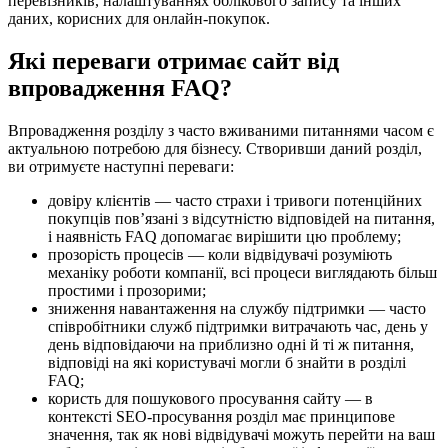
перевізників, налаштуваннях облікового запису та інших
даних, корисних для онлайн-покупок.
Які переваги отримає сайт від
впровадження FAQ?
Впровадження розділу з часто вживаними питаннями часом є
актуальною потребою для бізнесу. Створивши даний розділ,
ви отримуєте наступні переваги:
довіру клієнтів — часто страхи і тривоги потенційних
покупців пов’язані з відсутністю відповідей на питання,
і наявність FAQ допомагає вирішити цю проблему;
прозорість процесів — коли відвідувачі розуміють
механіку роботи компанії, всі процеси виглядають більш
простими і прозорими;
зниження навантаження на службу підтримки — часто
співробітники служб підтримки витрачають час, день у
день відповідаючи на приблизно одні й ті ж питання,
відповіді на які користувачі могли б знайти в розділі
FAQ;
користь для пошукового просування сайту — в
контексті SEO-просування розділ має принципове
значення, так як нові відвідувачі можуть перейти на ваш