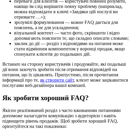
переваги для клієнтів — користувачі повинні розуміти,
навіщо їм слід вирішити певну проблему (наприклад,
можна відповідати в ключі «Завдяки цій послузі ви
отримаєте …»);
зрозумілі формулювання — кожне FAQ дається для
пояснень, а не для ускладнення;
візуальний контент — часто фото, скріншоти і відео
допомагають пояснити те, що складно описати словами;
заклик до дії — розділ з відповідями на питання може
стати відмінним компонентом у воронці продаж, якщо
спонукати клієнтів до подальших дій.
Встаньте на сторону користувачів і продумайте, які подальші
дії вони захочуть зробити після отримання відповідей на
питання, що їх цікавлять. Припустимо, після прочитання
інформації про те,
як створити сайт
, клієнт може зацікавитися
послугами веб-дизайнера вашої компанії.
Як зробити хороший FAQ?
Якісно реалізований розділ з часто вживаними питаннями
допоможе налагодити комунікацію з аудиторією і навіть
підвищити рівень продажів. Щоб зробити хороший FAQ,
орієнтуйтеся на такі показники: