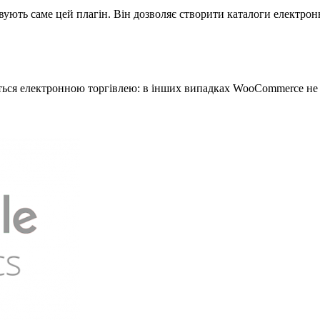
овують саме цей плагін. Він дозволяє створити каталоги електро
ається електронною торгівлею: в інших випадках WooCommerce не