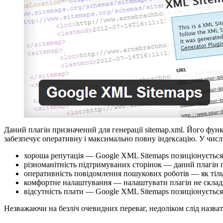
Даний плагін призначений для генерації sitemap.xml. Його фун
забезпечує оперативну і максимально повну індексацію. У числі
хороша репутація — Google XML Sitemaps позиціонується 
різноманітність підтримуваних сторінок — даний плагін пі
оперативність повідомлення пошукових роботів — як тіль
комфортне налаштування — налаштувати плагін не складн
відсутність плати — Google XML Sitemaps позиціонується
Незважаючи на безліч очевидних переваг, недоліком слід назва