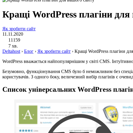
Кращі WordPress плагіни для
Як зробити сайт
11.11.2020
11159
7 хв.
Deltahost
›
Блог
›
Як зробити сайт
›
Кращі WordPress плагіни дл
WordPress вважається найпопулярнішим у світі CMS. Інтуїтивно
Безумовно, функціонування CMS було б неможливим без спеціал
користувачів. З одного боку, величезний вибір плагінів є очев
Список універсальних WordPress плагін