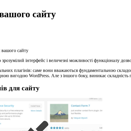
 вашого сайту
я вашого сайту
 зрозумілий інтерфейс і величезні можливості функціоналу дозво
ьних плагінів: саме вони вважаються фундаментальною складовою
идною вигодою WordPress. Але з іншого боку, виникає складність 
ів для сайту