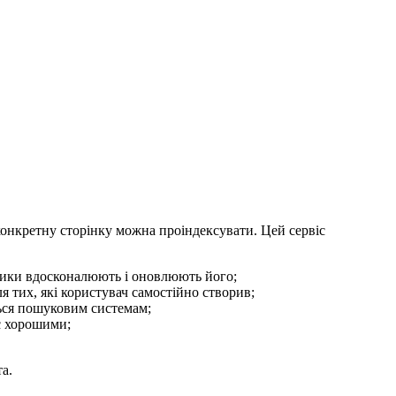
конкретну сторінку можна проіндексувати. Цей сервіс
бники вдосконалюють і оновлюють його;
я тих, які користувач самостійно створив;
ться пошуковим системам;
є хорошими;
а.