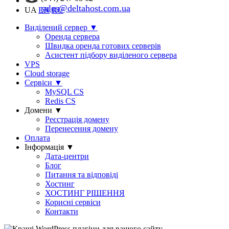
sales@deltahost.com.ua
UA
EN
RU
Виділений сервер
▼
Оренда сервера
Швидка оренда готових серверів
Асистент підбору виділеного сервера
VPS
Cloud storage
Сервіси
▼
MySQL CS
Redis CS
Домени
▼
Реєстрація домену
Перенесення домену
Оплата
Інформація
▼
Дата-центри
Блог
Питання та відповіді
Хостинг
ХОСТИНГ РІШЕННЯ
Корисні сервіси
Контакти