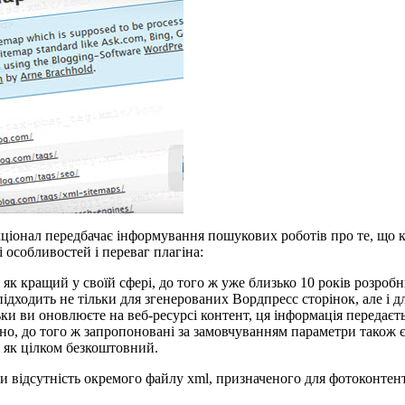
кціонал передбачає інформування пошукових роботів про те, що 
 особливостей і переваг плагіна:
як кращий у своїй сфері, до того ж уже близько 10 років розро
дходить не тільки для згенерованих Вордпресс сторінок, але і дл
ки ви оновлюєте на веб-ресурсі контент, ця інформація передає
о, до того ж запропоновані за замовчуванням параметри також 
 як цілком безкоштовний.
ти відсутність окремого файлу xml, призначеного для фотоконтент