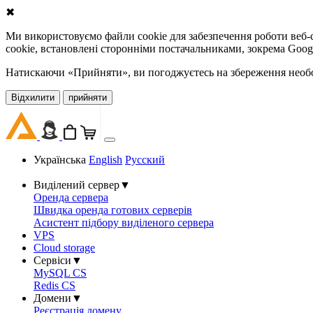
✖
Ми використовуємо файли cookie для забезпечення роботи веб-с
cookie, встановлені сторонніми постачальниками, зокрема Goog
Натискаючи «Прийняти», ви погоджуєтесь на збереження необов
Відхилити
прийняти
Українська
English
Русский
Виділений сервер
▼
Оренда сервера
Швидка оренда готових серверів
Асистент підбору виділеного сервера
VPS
Cloud storage
Сервіси
▼
MySQL CS
Redis CS
Домени
▼
Реєстрація домену