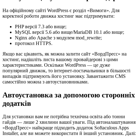
На офіційному сайті WordPress є розділ «Вимоги». Для
коректної роботи движка хостинг має підтримувати:
PHP версії 7.3 або вище;
MySQL версії 5.6 або вище/MariaDB 10.1 або вище;
Nginx або Apache з модулем mod_rewrite;
протокол HTTPS.
Якщо вас цікавить, як можна залити сайт «ВордПресс» на
хостинг, надішліть листа вашому провайдерові з цими
характеристиками. Оскільки WordPress — це дуже
популярний движок, то інтернет-постачальники в більшості
випадків підтримують його установку. Завантажити CMS
самостійно можна з автоустановниками.
Автоустановка за допомогою сторонніх
додатків
Для установки вам не потрібна технічна освіта або тонни
гайдів — лише 2 хвилини вашої уваги. Під автоналаштування
«ВордПресс» найкраще підходить додаток Softaculous Apps
Installer, але ви можете використати й інший установник. Далі: