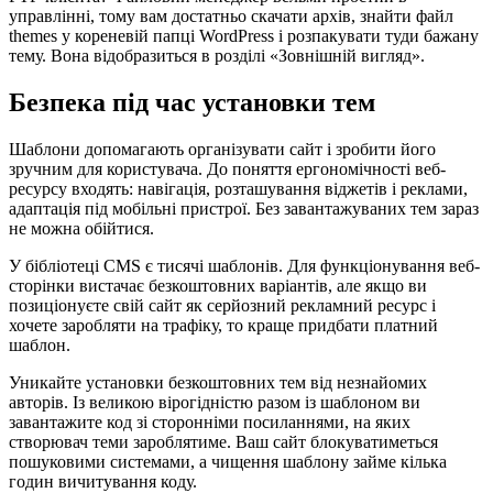
управлінні, тому вам достатньо скачати архів, знайти файл
themes у кореневій папці WordPress і розпакувати туди бажану
тему. Вона відобразиться в розділі «Зовнішній вигляд».
Безпека під час установки тем
Шаблони допомагають організувати сайт і зробити його
зручним для користувача. До поняття ергономічності веб-
ресурсу входять: навігація, розташування віджетів і реклами,
адаптація під мобільні пристрої. Без завантажуваних тем зараз
не можна обійтися.
У бібліотеці CMS є тисячі шаблонів. Для функціонування веб-
сторінки вистачає безкоштовних варіантів, але якщо ви
позиціонуєте свій сайт як серйозний рекламний ресурс і
хочете заробляти на трафіку, то краще придбати платний
шаблон.
Уникайте установки безкоштовних тем від незнайомих
авторів. Із великою вірогідністю разом із шаблоном ви
завантажите код зі сторонніми посиланнями, на яких
створювач теми зароблятиме. Ваш сайт блокуватиметься
пошуковими системами, а чищення шаблону займе кілька
годин вичитування коду.