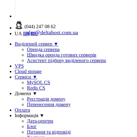
(044) 247 08 62
sales@deltahost.com.ua
UA
EN
RU
Виділений сервер
▼
Оренда сервера
Швидка оренда готових серверів
Асистент підбору виділеного сервера
VPS
Cloud storage
Сервіси
▼
MySQL CS
Redis CS
Домени
▼
Реєстрація домену
Перенесення домену
Оплата
Інформація
▼
Дата-центри
Блог
Питання та відповіді