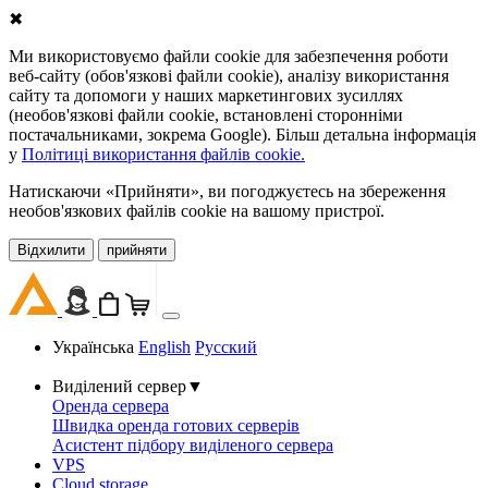
✖
Ми використовуємо файли cookie для забезпечення роботи
веб-сайту (обов'язкові файли cookie), аналізу використання
сайту та допомоги у наших маркетингових зусиллях
(необов'язкові файли cookie, встановлені сторонніми
постачальниками, зокрема Google). Більш детальна інформація
у
Політиці використання файлів cookie.
Натискаючи «Прийняти», ви погоджуєтесь на збереження
необов'язкових файлів cookie на вашому пристрої.
Відхилити
прийняти
Українська
English
Русский
Виділений сервер
▼
Оренда сервера
Швидка оренда готових серверів
Асистент підбору виділеного сервера
VPS
Cloud storage