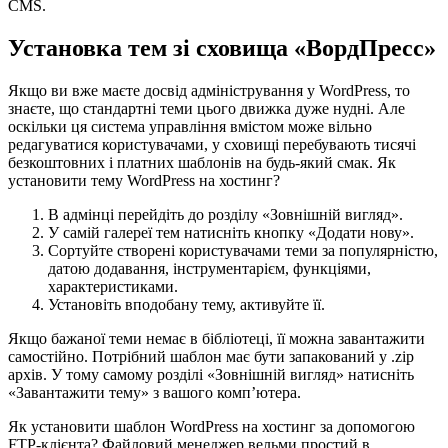
CMS.
Установка тем зі сховища «ВордПресс»
Якщо ви вже маєте досвід адміністрування у WordPress, то
знаєте, що стандартні теми цього движка дуже нудні. Але
оскільки ця система управління вмістом може вільно
редагуватися користувачами, у сховищі перебувають тисячі
безкоштовних і платних шаблонів на будь-який смак. Як
установити тему WordPress на хостинг?
В адмінці перейдіть до розділу «Зовнішній вигляд».
У самій галереї тем натисніть кнопку «Додати нову».
Сортуйте створені користувачами теми за популярністю,
датою додавання, інструментарієм, функціями,
характеристиками.
Установіть вподобану тему, активуйте її.
Якщо бажаної теми немає в бібліотеці, її можна завантажити
самостійно. Потрібний шаблон має бути запакований у .zip
архів. У тому самому розділі «Зовнішній вигляд» натисніть
«Завантажити тему» з вашого комп’ютера.
Як установити шаблон WordPress на хостинг за допомогою
FTP-клієнта? Файловий менеджер вельми простий в