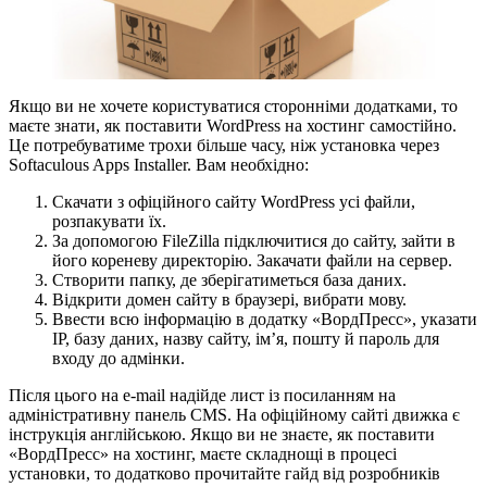
Якщо ви не хочете користуватися сторонніми додатками, то
маєте знати, як поставити WordPress на хостинг самостійно.
Це потребуватиме трохи більше часу, ніж установка через
Softaculous Apps Installer. Вам необхідно:
Скачати з офіційного сайту WordPress усі файли,
розпакувати їх.
За допомогою FileZilla підключитися до сайту, зайти в
його кореневу директорію. Закачати файли на сервер.
Створити папку, де зберігатиметься база даних.
Відкрити домен сайту в браузері, вибрати мову.
Ввести всю інформацію в додатку «ВордПресс», указати
IP, базу даних, назву сайту, ім’я, пошту й пароль для
входу до адмінки.
Після цього на e-mail надійде лист із посиланням на
адміністративну панель CMS. На офіційному сайті движка є
інструкція англійською. Якщо ви не знаєте, як поставити
«ВордПресс» на хостинг, маєте складнощі в процесі
установки, то додатково прочитайте гайд від розробників