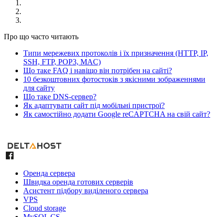
Про що часто читають
Типи мережевих протоколів і їх призначення (HTTP, IP,
SSH, FTP, POP3, MAC)
Що таке FAQ і навіщо він потрібен на сайті?
10 безкоштовних фотостоків з якісними зображеннями
для сайту
Що таке DNS-сервер?
Як адаптувати сайт під мобільні пристрої?
Як самостійно додати Google reCAPTCHA на свій сайт?
Оренда сервера
Швидка оренда готових серверів
Асистент підбору виділеного сервера
VPS
Cloud storage
MySQL CS