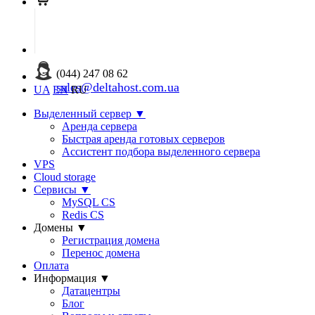
(044) 247 08 62
sales@deltahost.com.ua
UA
EN
RU
Выделенный сервер
▼
Аренда сервера
Быстрая аренда готовых серверов
Ассистент подбора выделенного сервера
VPS
Cloud storage
Сервисы
▼
MySQL CS
Redis CS
Домены
▼
Регистрация домена
Перенос домена
Оплата
Информация
▼
Датацентры
Блог