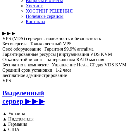
Вопросы и ответы
Хостинг
ХОСТИНГ РЕШЕНИЯ
Полезные сервисы
Контакты
▶ ▶ ▶
VPS (VDS) серверы - надежность и безопасность
Без оверсела. Только честный VPS
Своё оборудование
|
Гарантия 99.9% аптайма
Гарантированные ресурсы
|
виртуализация VDS KVM
Отказоустойчивость
|
на зеркальном RAID массиве
Бесплатно в комплекте
|
Управление Hestia CP для VDS KVM
Средний срок установки
|
1-2 часа
Бесплатное администрирование
VPS
Выделенный
сервер
▶ ▶ ▶
▲
Украина
▲
Нидерланды
▲
Германия
▲
США