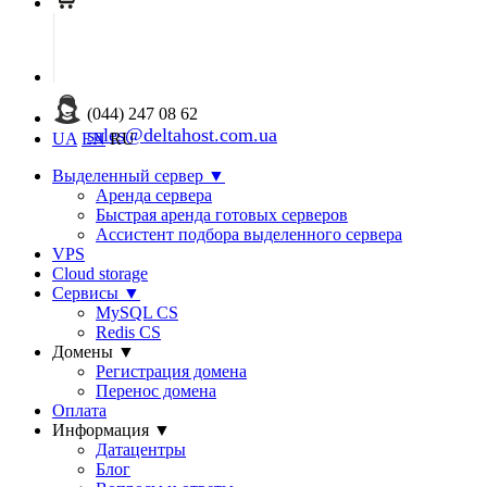
(044) 247 08 62
sales@deltahost.com.ua
UA
EN
RU
Выделенный сервер
▼
Аренда сервера
Быстрая аренда готовых серверов
Ассистент подбора выделенного сервера
VPS
Cloud storage
Сервисы
▼
MySQL CS
Redis CS
Домены
▼
Регистрация домена
Перенос домена
Оплата
Информация
▼
Датацентры
Блог