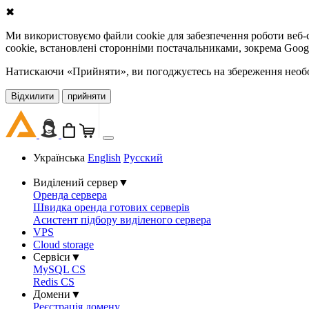
✖
Ми використовуємо файли cookie для забезпечення роботи веб-с
cookie, встановлені сторонніми постачальниками, зокрема Goog
Натискаючи «Прийняти», ви погоджуєтесь на збереження необов
Відхилити
прийняти
Українська
English
Русский
Виділений сервер
▼
Оренда сервера
Швидка оренда готових серверів
Асистент підбору виділеного сервера
VPS
Cloud storage
Сервіси
▼
MySQL CS
Redis CS
Домени
▼
Реєстрація домену