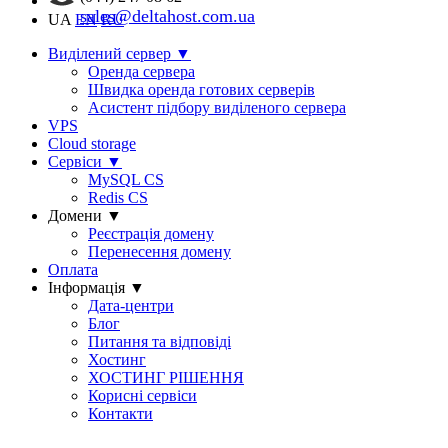
sales@deltahost.com.ua
UA
EN
RU
Виділений сервер
▼
Оренда сервера
Швидка оренда готових серверів
Асистент підбору виділеного сервера
VPS
Cloud storage
Сервіси
▼
MySQL CS
Redis CS
Домени
▼
Реєстрація домену
Перенесення домену
Оплата
Інформація
▼
Дата-центри
Блог
Питання та відповіді
Хостинг
ХОСТИНГ РІШЕННЯ
Корисні сервіси
Контакти