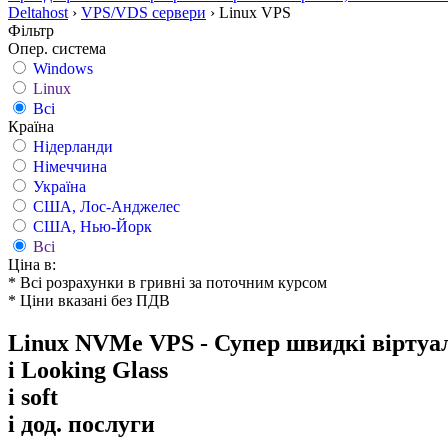
Deltahost
›
VPS/VDS сервери
›
Linux VPS
Фільтр
Опер. система
Windows
Linux
Всі
Країна
Нідерланди
Німеччина
Україна
США, Лос-Анджелес
США, Нью-Йорк
Всі
Ціна в:
* Всі розрахунки в гривні за поточним курсом
* Ціни вказані без ПДВ
Linux NVMe VPS - Супер швидкі віртуа
i
Looking Glass
i
soft
i
дод. послуги