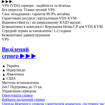
▶ ▶ ▶
VPS (VDS) сервери - надійність та безпека
Без оверселу. Тільки чесний VPS
Своє обладнання
|
гарантія 99.9% аптайма
Гарантовані ресурси
|
віртуалізація VDS KVM
Відмовостійкість
|
на дзеркальному RAID масиві
Безкоштовно в комплекті
|
Керування Hestia CP для VDS KVM
Середній термін встановлення
|
1-2 години
Безкоштовне адміністрування
VPS
Виділений
сервер
▶ ▶ ▶
▲
Україна
▲
Нідерланди
▲
Німеччина
▲
США
Миттєве встановлення
24x7 Підтримка до 15 хв.
Управління сервером
Орендувати сервер
Вибрати виділений сервер
Оренда фізичного сервера з контролем апаратної, системної ча