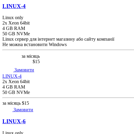
LINUX-4
Linux only
2x Xeon 64bit
4 GB RAM
50 GB NVMe
Linux сервер для інтернет магазину або сайту компанії
Не можна встановити Windows
за місяць
$15
Замовити
LINUX-4
2x Xeon 64bit
4 GB RAM
50 GB NVMe
за місяць
$15
Замовити
LINUX-6
Linux only