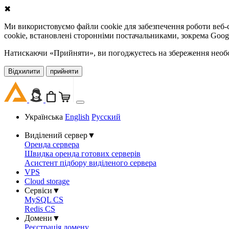
✖
Ми використовуємо файли cookie для забезпечення роботи веб-с
cookie, встановлені сторонніми постачальниками, зокрема Goog
Натискаючи «Прийняти», ви погоджуєтесь на збереження необов
Відхилити
прийняти
Українська
English
Русский
Виділений сервер
▼
Оренда сервера
Швидка оренда готових серверів
Асистент підбору виділеного сервера
VPS
Cloud storage
Сервіси
▼
MySQL CS
Redis CS
Домени
▼
Реєстрація домену