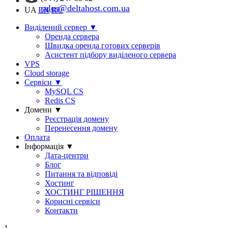
sales@deltahost.com.ua
UA
EN
RU
Виділений сервер
▼
Оренда сервера
Швидка оренда готових серверів
Асистент підбору виділеного сервера
VPS
Cloud storage
Сервіси
▼
MySQL CS
Redis CS
Домени
▼
Реєстрація домену
Перенесення домену
Оплата
Інформація
▼
Дата-центри
Блог
Питання та відповіді
Хостинг
ХОСТИНГ РІШЕННЯ
Корисні сервіси
Контакти
1