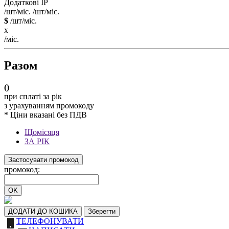
Додаткові IP
/шт/міс.
/шт/міс.
$
/шт/міс.
x
/міс.
Разом
(
)
при сплаті за рік
з урахуванням промокоду
* Ціни вказані без ПДВ
Щомісяця
ЗА РІК
Застосувати промокод
промокод:
OK
ДОДАТИ ДО КОШИКА
Зберегти
ТЕЛЕФОНУВАТИ