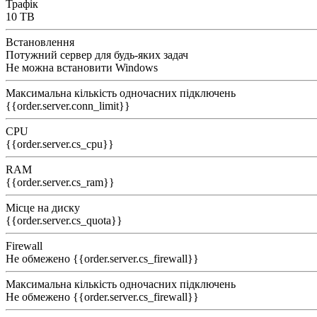
Трафік
10 TB
Встановлення
Потужний сервер для будь-яких задач
Не можна встановити Windows
Максимальна кількість одночасних підключень
{{order.server.conn_limit}}
CPU
{{order.server.cs_cpu}}
RAM
{{order.server.cs_ram}}
Місце на диску
{{order.server.cs_quota}}
Firewall
Не обмежено
{{order.server.cs_firewall}}
Максимальна кількість одночасних підключень
Не обмежено
{{order.server.cs_firewall}}