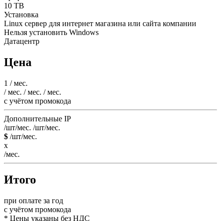
10 TB
Установка
Linux сервер для интернет магазина или сайта компании
Нельзя установить Windows
Датацентр
Цена
1
/ мес.
/ мес.
/ мес.
/ мес.
c учётом промокода
Дополнительные IP
/шт/мес.
/шт/мес.
$
/шт/мес.
x
/мес.
Итого
при оплате за год
c учётом промокода
* Цены указаны без НДС