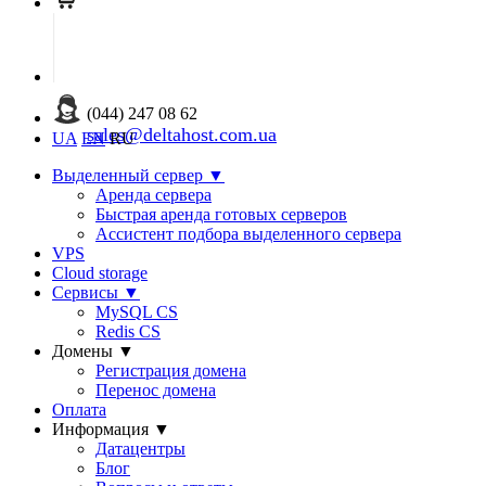
(044) 247 08 62
sales@deltahost.com.ua
UA
EN
RU
Выделенный сервер
▼
Аренда сервера
Быстрая аренда готовых серверов
Ассистент подбора выделенного сервера
VPS
Cloud storage
Сервисы
▼
MySQL CS
Redis CS
Домены
▼
Регистрация домена
Перенос домена
Оплата
Информация
▼
Датацентры
Блог