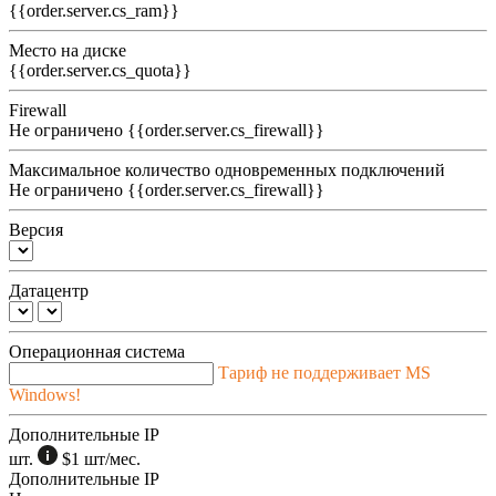
{{order.server.cs_ram}}
Место на диске
{{order.server.cs_quota}}
Firewall
Не ограничено
{{order.server.cs_firewall}}
Максимальное количество одновременных подключений
Не ограничено
{{order.server.cs_firewall}}
Версия
Датацентр
Операционная система
Тариф не поддерживает MS
Windows!
Дополнительные IP
шт.
$1
шт/мес.
Дополнительные IP