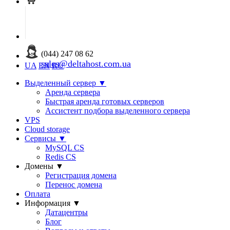
(044) 247 08 62
sales@deltahost.com.ua
UA
EN
RU
Выделенный сервер
▼
Аренда сервера
Быстрая аренда готовых серверов
Ассистент подбора выделенного сервера
VPS
Cloud storage
Сервисы
▼
MySQL CS
Redis CS
Домены
▼
Регистрация домена
Перенос домена
Оплата
Информация
▼
Датацентры
Блог