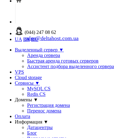
(044) 247 08 62
sales@deltahost.com.ua
UA
EN
RU
Выделенный сервер
▼
Аренда сервера
Быстрая аренда готовых серверов
Ассистент подбора выделенного сервера
VPS
Cloud storage
Сервисы
▼
MySQL CS
Redis CS
Домены
▼
Регистрация домена
Перенос домена
Оплата
Информация
▼
Датацентры
Блог