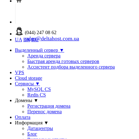
(044) 247 08 62
sales@deltahost.com.ua
UA
EN
RU
Выделенный сервер
▼
Аренда сервера
Быстрая аренда готовых серверов
Ассистент подбора выделенного сервера
VPS
Cloud storage
Сервисы
▼
MySQL CS
Redis CS
Домены
▼
Регистрация домена
Перенос домена
Оплата
Информация
▼
Датацентры
Блог