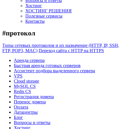
Вопросы и ответы
Хостинг
ХОСТИНГ РЕШЕНИЯ
Полезные сервисы
Контакты
#протокол
Типы сетевых протоколов и их назначение (HTTP, IP, SSH,
FTP, POP3, MAC)
Переход сайта с HTTP на HTTPS
Аренда сервера
Быстрая аренда готовых серверов
Ассистент подбора выделенного сервера
VPS
Cloud storage
MySQL CS
Redis CS
Регистрация домена
Перенос домена
Оплата
Датацентры
Блог
Вопросы и ответы
Хостинг