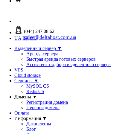
(044) 247 08 62
sales@deltahost.com.ua
UA
EN
RU
Выделенный сервер
▼
Аренда сервера
Быстрая аренда готовых серверов
Ассистент подбора выделенного сервера
VPS
Cloud storage
Сервисы
▼
MySQL CS
Redis CS
Домены
▼
Регистрация домена
Перенос домена
Оплата
Информация
▼
Датацентры
Блог