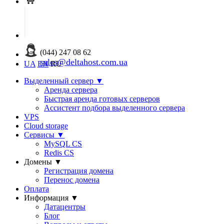
(044) 247 08 62
sales@deltahost.com.ua
UA
EN
RU
Выделенный сервер
▼
Аренда сервера
Быстрая аренда готовых серверов
Ассистент подбора выделенного сервера
VPS
Cloud storage
Сервисы
▼
MySQL CS
Redis CS
Домены
▼
Регистрация домена
Перенос домена
Оплата
Информация
▼
Датацентры
Блог