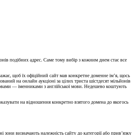
онів подібних адрес. Саме тому вибір з кожним днем стає все
бажає, щоб їх офіційний сайт мав конкретне доменне ім’я, щось
зований на онлайн аукціоні за цілих триста шістдесят мільйонів
овами — іменниками з англійської мови. Недешево коштують
вказувати на відношення конкретно взятого домена до якогось
ні зони визначають належність сайту до категорії або прив’язку