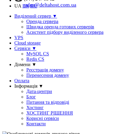
sales@deltahost.com.ua
UA
EN
RU
Виділений сервер
▼
Оренда сервера
Швидка оренда готових серверів
Асистент підбору виділеного сервера
VPS
Cloud storage
Сервіси
▼
MySQL CS
Redis CS
Домени
▼
Реєстрація домену
Перенесення домену
Оплата
Інформація
▼
Дата-центри
Блог
Питання та відповіді
Хостинг
ХОСТИНГ РІШЕННЯ
Корисні сервіси
Контакти