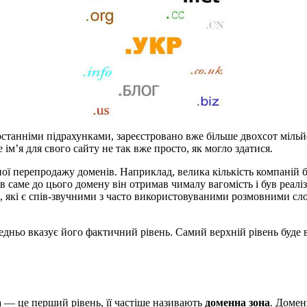
 останніми підрахунками, зареєстровано вже більше двохсот мільй
ім’я для свого сайту не так вже просто, як могло здатися.
аної перепродажу доменів. Наприклад, велика кількість компаній 
в саме до цього домену він отримав чималу вагомість і був реалі
 які є спів-звучними з часто використовуваними розмовними сл
едньо вказує його фактичний рівень. Самий верхній рівень буде 
a
— це перший рівень, її частіше називають
доменна зона
. Домен