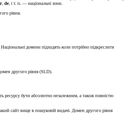
fr
,
de
, і т. п. — національні зони.
гого рівня.
. Національні домени підходять коли потрібно підкреслити
омен другого рівня (SLD).
сть ресурсу бути абсолютно незалежним, а також повністю
 такий сайт вище в пошуковій видачі. Домен другого рівня