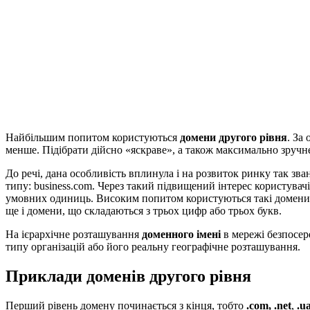
Найбільшим попитом користуються
домени другого рівня
. За
менше. Підібрати дійсно «яскраве», а також максимально зручне 
До речі, дана особливість вплинула і на розвиток ринку так зв
типу: business.com. Через такий підвищений інтерес користувачі
умовних одиниць. Високим попитом користуються такі домени,
ще і домени, що складаються з трьох цифр або трьох букв.
На ієрархічне розташування
доменного імені
в мережі безпосер
типу організацій або його реальну географічне розташування.
Приклади доменів другого рівня
Перший рівень домену починається з кінця, тобто
.com, .net
,
.u