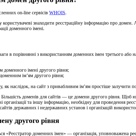
ленних on-line сервісів
WHOIS
.
ористувачеві знаходити реєстраційну інформацію про домен. А с
рації доменного імені.
ваги в порівнянні з використанням доменних імен третього або на
 доменного імені другого рівня;
 доменним ім’ям другого рівня;
ну, як наслідок, на сайт з привабливим ім’ям простіше залучити п
 Більшість доменів для сайтів — це домени другого рівня. Щоб 
і організації та іншу інформацію, необхідну для проведення реєст
е сайтів державних і недержавних установ і організацій викорис
мену другого рівня
ся «Реєстратор доменних імен» — організація, уповноважена реєс