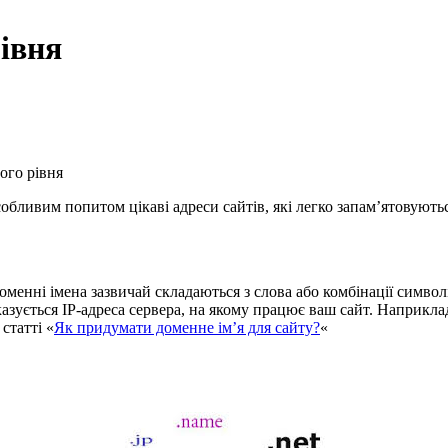
рівня
ого рівня
собливим попитом цікаві адреси сайтів, які легко запам’ятовуют
менні імена зазвичай складаються з слова або комбінації символі
зується IP-адреса сервера, на якому працює ваш сайт. Наприклад
статті «
Як придумати доменне ім’я для сайту?
«