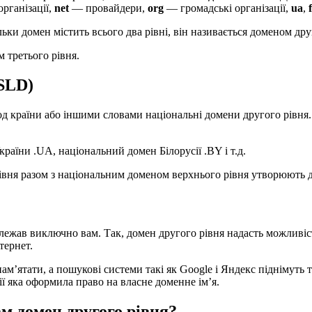
рганізації,
net
— провайдери,
org
— громадські організації,
ua
,
льки домен містить всього два рівні, він називається доменом дру
 третього рівня.
SLD)
код країни або іншими словами національні домени другого рівня
аїни .UA, національний домен Білорусії .BY і т.д.
рівня разом з національним доменом верхнього рівня утворюють д
алежав виключно вам. Так, домен другого рівня надасть можливі
тернет.
пам’ятати, а пошукові системи такі як Google і Яндекс піднімуть
ії яка оформила право на власне доменне ім’я.
м домен другого рівня?