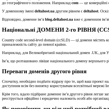
до географічного положення. Наприклад
com
— це комерційні о
У доменному імені
deltahost.ua
другим рівнем є
deltahost
. Оскі
Відповідно, доменне ім’я
blog.deltahost.ua
вже є доменним ім’ям
Національні ДОМЕНИ 2-го РІВНЯ (CC
Country code second-level domain (ccSLD) — ці домени містять 
приналежність сайту до певної країни.
Наприклад, для Великобританії національний домен .UK, для Укр
Ім’я, що розташовано лівіше національного домену верхнього 
Переваги доменів другого рівня
Спочатку, необхідно подбати відразу про те, щоб ваш проект н
доступним всім без винятку користувачам всесвітньої мережі Ін
Крім того, вдало підібране доменне ім’я другого рівня легше за
реєструється офіційно і юридично належить особі або організац
Як перевірити, чи вільний потрібний ва