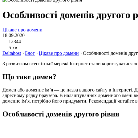
Особливості доменів другого 
Цікаве про домени
18.09.2020
12344
5 хв.
Deltahost
›
Блог
›
Цікаве про домени
›
Особливості доменів друг
З розвитком всесвітньої мережі Інтернет стали користуватися о
Що таке домен?
Домен або доменне ім’я — це назва вашого сайту в Інтернеті. До
адресному рядку браузера. В налаштуваннях доменного імені вка
доменне ім’я, потрібно його придумати. Рекомендації читайте в 
Особливості доменів другого рівня