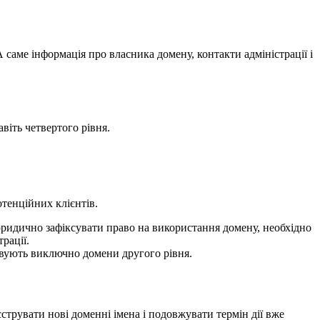
аме інформація про власника домену, контакти адміністрації і
віть четвертого рівня.
отенційних клієнтів.
юридично зафіксувати право на використання домену, необхідно
рації.
товують виключно домени другого рівня.
трувати нові доменні імена і подовжувати термін дії вже