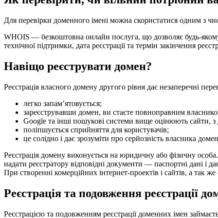
Для перевірки доменного імені можна скористатися одним з чис
WHOIS — безкоштовна онлайн послуга, що дозволяє будь-якому к
технічної підтримки, дата реєстрації та термін закінчення реєст
Навіщо реєструвати домен?
Реєстрація власного домену другого рівня дає незаперечні пере
легко запам’ятовується;
зареєструвавши домен, ви стаєте повноправним власником
Google та інші пошукові системи вище оцінюють сайти, з
поліпшується сприйняття для користувачів;
це солідно і дає зрозуміти про серйозність власника доме
Реєстрація домену виконується на юридичну або фізичну особа.
надати реєстратору відповідні документи — паспортні дані і дан
При створенні комерційних інтернет-проектів і сайтів, а так ж
Реєстрація та подовження реєстрації до
Реєстрацією та подовженням реєстрації доменних імен займаєть