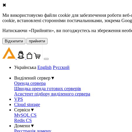
✖
Ми використовуємо файли cookie для забезпечення роботи веб-с
cookie, встановлені сторонніми постачальниками, зокрема Goog
Натискаючи «Прийняти», ви погоджуєтесь на збереження необов
Відхилити
прийняти
Українська
English
Русский
Виділений сервер
▼
Оренда сервера
Швидка оренда готових серверів
Асистент підбору виділеного сервера
VPS
Cloud storage
Сервіси
▼
MySQL CS
Redis CS
Домени
▼
Реєстрація домену