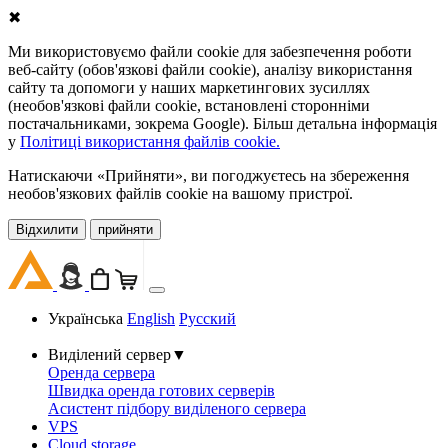
✖
Ми використовуємо файли cookie для забезпечення роботи
веб-сайту (обов'язкові файли cookie), аналізу використання
сайту та допомоги у наших маркетингових зусиллях
(необов'язкові файли cookie, встановлені сторонніми
постачальниками, зокрема Google). Більш детальна інформація
у
Політиці використання файлів cookie.
Натискаючи «Прийняти», ви погоджуєтесь на збереження
необов'язкових файлів cookie на вашому пристрої.
Відхилити
прийняти
Українська
English
Русский
Виділений сервер
▼
Оренда сервера
Швидка оренда готових серверів
Асистент підбору виділеного сервера
VPS
Cloud storage