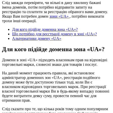
Слід завжди перевіряти, чи вільні в дану хвилину бажані
імена доменів, потім потрібно відправити запиту на
реєстрацію та сплатити за реєстрацію обраного вами домену.
Якщо Вам потребен домен
зони «UA»
, потрібно виконати
трохи інші операції.
Для кого підійде доменна зона «UA»?
Що потрібно для реєстрації домену в зоні «UA»?
Альтернативи домену «UA»
Для кого підійде доменна зона «UA»?
Домени в зоні «UA» підходять власникам прав на відповідні
торговельні марки, словесні знаки для товарів і послуг.
На даний момент працюють правила, які встановлює
адміністратор доменних зон «UA», реєстрація подібного
домену може бути доступною тільки тоді, коли Ви є
власником відповідних торговельних марок. При реєстрації
власної торговельної марки Ви в будь-якому випадку повинні
будете витратити деяку суму, провести певний час для
отримання прав.
Слід сказати про те, що кілька років тому одним популярним