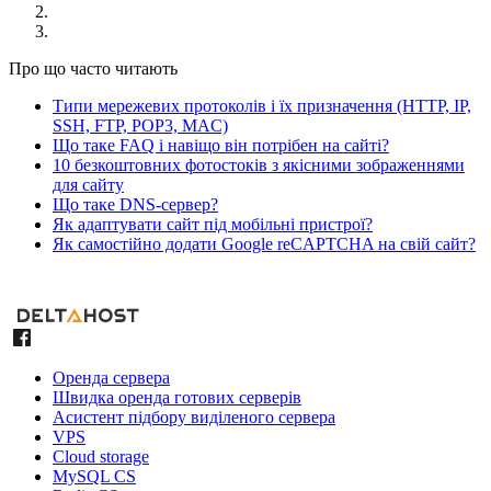
Про що часто читають
Типи мережевих протоколів і їх призначення (HTTP, IP,
SSH, FTP, POP3, MAC)
Що таке FAQ і навіщо він потрібен на сайті?
10 безкоштовних фотостоків з якісними зображеннями
для сайту
Що таке DNS-сервер?
Як адаптувати сайт під мобільні пристрої?
Як самостійно додати Google reCAPTCHA на свій сайт?
Оренда сервера
Швидка оренда готових серверів
Асистент підбору виділеного сервера
VPS
Cloud storage
MySQL CS