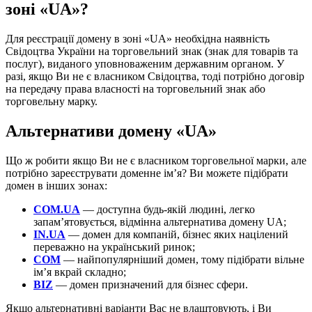
зоні «UA»?
Для реєстрації домену в зоні «UA» необхідна наявність
Свідоцтва України на торговельний знак (знак для товарів та
послуг), виданого уповноваженим державним органом. У
разі, якщо Ви не є власником Свідоцтва, тоді потрібно договір
на передачу права власності на торговельний знак або
торговельну марку.
Альтернативи домену «UA»
Що ж робити якщо Ви не є власником торговельної марки, але
потрібно зареєструвати доменне ім’я? Ви можете підібрати
домен в інших зонах:
COM.UA
— доступна будь-якій людині, легко
запам’ятовується, відмінна альтернатива домену UA;
IN.UA
— домен для компаній, бізнес яких націлений
переважно на український ринок;
COM
— найпопулярніший домен, тому підібрати вільне
ім’я вкрай складно;
BIZ
— домен призначений для бізнес сфери.
Якщо альтернативні варіанти Вас не влаштовують, і Ви