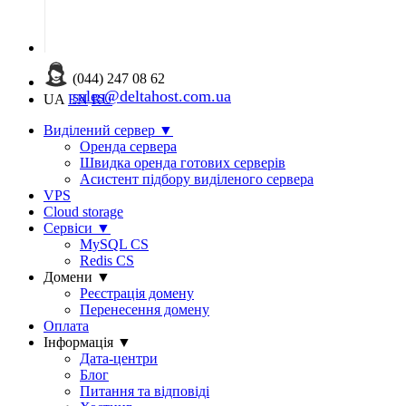
(044) 247 08 62
sales@deltahost.com.ua
UA
EN
RU
Виділений сервер
▼
Оренда сервера
Швидка оренда готових серверів
Асистент підбору виділеного сервера
VPS
Cloud storage
Сервіси
▼
MySQL CS
Redis CS
Домени
▼
Реєстрація домену
Перенесення домену
Оплата
Інформація
▼
Дата-центри
Блог
Питання та відповіді