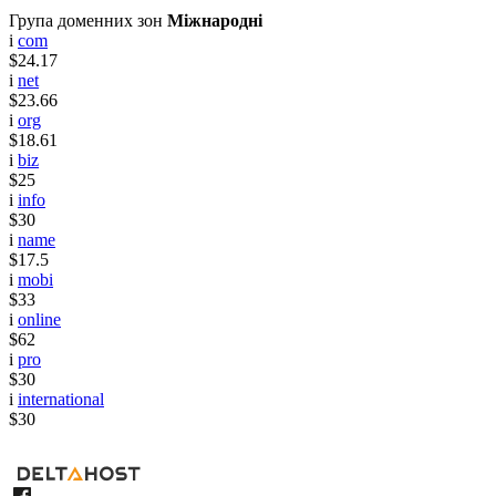
Група доменних зон
Міжнародні
i
com
$24.17
i
net
$23.66
i
org
$18.61
i
biz
$25
i
info
$30
i
name
$17.5
i
mobi
$33
i
online
$62
i
pro
$30
i
international
$30