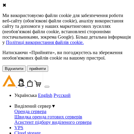
✖
Ми використовуємо файли cookie для забезпечення роботи
веб-сайту (обов'язкові файли cookie), аналізу використання
сайту та допомоги у наших маркетингових зусиллях
(необов'язкові файли cookie, встановлені сторонніми
постачальниками, зокрема Google). Більш детальна інформація
у
Політиці використання файлів cookie.
Натискаючи «Прийняти», ви погоджуєтесь на збереження
необов'язкових файлів cookie на вашому пристрої.
Відхилити
прийняти
Українська
English
Русский
Виділений сервер
▼
Оренда сервера
Швидка оренда готових серверів
Асистент підбору виділеного сервера
VPS
Cloud storage