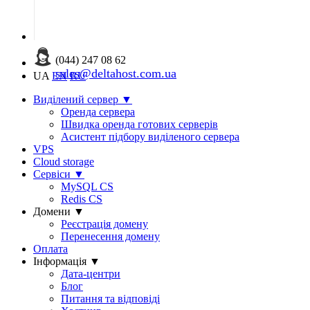
(044) 247 08 62
sales@deltahost.com.ua
UA
EN
RU
Виділений сервер
▼
Оренда сервера
Швидка оренда готових серверів
Асистент підбору виділеного сервера
VPS
Cloud storage
Сервіси
▼
MySQL CS
Redis CS
Домени
▼
Реєстрація домену
Перенесення домену
Оплата
Інформація
▼
Дата-центри
Блог
Питання та відповіді