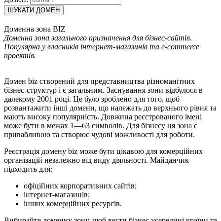
ШУКАТИ ДОМЕН
Доменна зона BIZ
Доменна зона загального призначення для бізнес-сайтів.
Популярна у власників інтернет-магазинів та e-commerce
проектів.
Домен biz створений для представництва різноманітних
бізнес-структур і є загальним. Заснування зони відбулося в
далекому 2001 році. Це було зроблено для того, щоб
розвантажити інші домени, що належать до верхнього рівня та
мають високу популярність. Довжина реєстрованого імені
може бути в межах 1—63 символів. Для бізнесу ця зона є
привабливою та створює чудові можливості для роботи.
Реєстрація домену biz може бути цікавою для комерційних
організацій незалежно від виду діяльності. Майданчик
підходить для:
офіційних корпоративних сайтів;
інтернет-магазинів;
інших комерційних ресурсів.
Вибирайте доменну зону, щоб вести бізнес усередині країни та