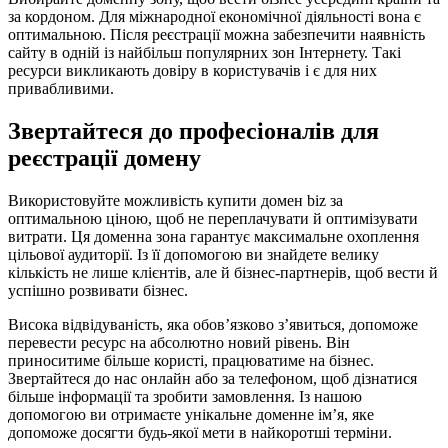
за кордоном. Для міжнародної економічної діяльності вона є
оптимальною. Після реєстрації можна забезпечити наявність
сайту в одній із найбільш популярних зон Інтернету. Такі
ресурси викликають довіру в користувачів і є для них
привабливими.
Звертайтеся до професіоналів для
реєстрації домену
Використовуйте можливість купити домен biz за
оптимальною ціною, щоб не переплачувати й оптимізувати
витрати. Ця доменна зона гарантує максимальне охоплення
цільової аудиторії. Із її допомогою ви знайдете велику
кількість не лише клієнтів, але й бізнес-партнерів, щоб вести й
успішно розвивати бізнес.
Висока відвідуваність, яка обов’язково з’явиться, допоможе
перевести ресурс на абсолютно новий рівень. Він
приноситиме більше користі, працюватиме на бізнес.
Звертайтеся до нас онлайн або за телефоном, щоб дізнатися
більше інформації та зробити замовлення. Із нашою
допомогою ви отримаєте унікальне доменне ім’я, яке
допоможе досягти будь-якої мети в найкоротші терміни.