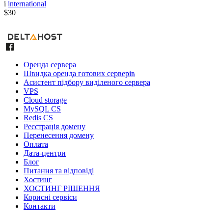
i
international
$30
Оренда сервера
Швидка оренда готових серверів
Асистент підбору виділеного сервера
VPS
Cloud storage
MySQL CS
Redis CS
Реєстрація домену
Перенесення домену
Оплата
Дата-центри
Блог
Питання та відповіді
Хостинг
ХОСТИНГ РІШЕННЯ
Корисні сервіси
Контакти