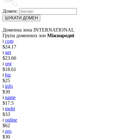
Домен:
ШУКАТИ ДОМЕН
Доменна зона INTERNATIONAL
Група доменних зон
Міжнародні
i
com
$24.17
i
net
$23.66
i
org
$18.61
i
biz
$25
i
info
$30
i
name
$17.5
i
mobi
$33
i
online
$62
i
pro
$30