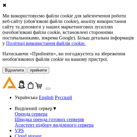
✖
Ми використовуємо файли cookie для забезпечення роботи
веб-сайту (обов'язкові файли cookie), аналізу використання
сайту та допомоги у наших маркетингових зусиллях
(необов'язкові файли cookie, встановлені сторонніми
постачальниками, зокрема Google). Більш детальна інформація
у
Політиці використання файлів cookie.
Натискаючи «Прийняти», ви погоджуєтесь на збереження
необов'язкових файлів cookie на вашому пристрої.
Відхилити
прийняти
Українська
English
Русский
Виділений сервер
▼
Оренда сервера
Швидка оренда готових серверів
Асистент підбору виділеного сервера
VPS
Cloud storage