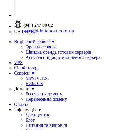
(044) 247 08 62
sales@deltahost.com.ua
UA
EN
RU
Виділений сервер
▼
Оренда сервера
Швидка оренда готових серверів
Асистент підбору виділеного сервера
VPS
Cloud storage
Сервіси
▼
MySQL CS
Redis CS
Домени
▼
Реєстрація домену
Перенесення домену
Оплата
Інформація
▼
Дата-центри
Блог
Питання та відповіді