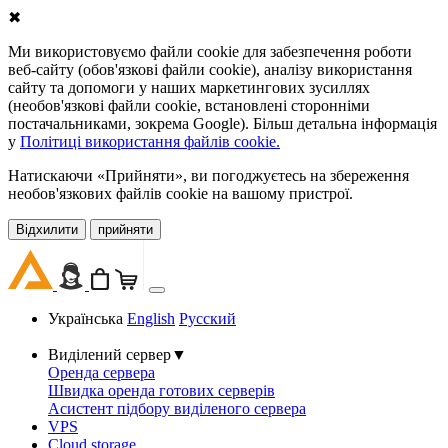
✖
Ми використовуємо файли cookie для забезпечення роботи
веб-сайту (обов'язкові файли cookie), аналізу використання
сайту та допомоги у наших маркетингових зусиллях
(необов'язкові файли cookie, встановлені сторонніми
постачальниками, зокрема Google). Більш детальна інформація
у
Політиці використання файлів cookie.
Натискаючи «Прийняти», ви погоджуєтесь на збереження
необов'язкових файлів cookie на вашому пристрої.
Відхилити
прийняти
Українська
English
Русский
Виділений сервер
▼
Оренда сервера
Швидка оренда готових серверів
Асистент підбору виділеного сервера
VPS
Cloud storage