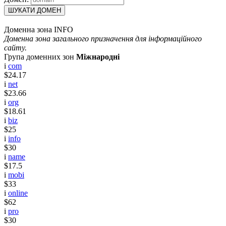
ШУКАТИ ДОМЕН
Доменна зона INFO
Доменна зона загального призначення для інформаційного
сайту.
Група доменних зон
Міжнародні
i
com
$24.17
i
net
$23.66
i
org
$18.61
i
biz
$25
i
info
$30
i
name
$17.5
i
mobi
$33
i
online
$62
i
pro
$30