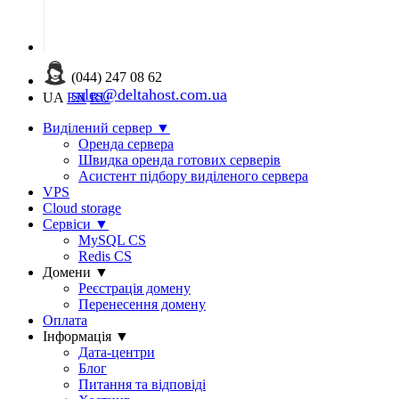
(044) 247 08 62
sales@deltahost.com.ua
UA
EN
RU
Виділений сервер
▼
Оренда сервера
Швидка оренда готових серверів
Асистент підбору виділеного сервера
VPS
Cloud storage
Сервіси
▼
MySQL CS
Redis CS
Домени
▼
Реєстрація домену
Перенесення домену
Оплата
Інформація
▼
Дата-центри
Блог
Питання та відповіді