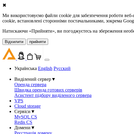
✖
Ми використовуємо файли cookie для забезпечення роботи веб-с
cookie, встановлені сторонніми постачальниками, зокрема Goog
Натискаючи «Прийняти», ви погоджуєтесь на збереження необов
Відхилити
прийняти
Українська
English
Русский
Виділений сервер
▼
Оренда сервера
Швидка оренда готових серверів
Асистент підбору виділеного сервера
VPS
Cloud storage
Сервіси
▼
MySQL CS
Redis CS
Домени
▼
Реєстрація домену