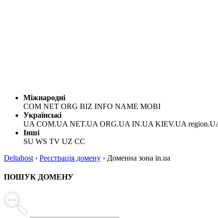
Міжнародні
COM NET ORG BIZ INFO NAME MOBI
Українські
UA COM.UA NET.UA ORG.UA IN.UA KIEV.UA region.U
Інші
SU WS TV UZ CC
Deltahost
›
Реєстрація домену
›
Доменна зона in.ua
ПОШУК ДОМЕНУ