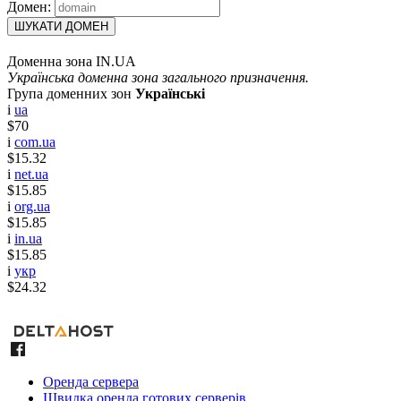
Домен:
ШУКАТИ ДОМЕН
Доменна зона IN.UA
Українська доменна зона загального призначення.
Група доменних зон
Українські
i
ua
$70
i
com.ua
$15.32
i
net.ua
$15.85
i
org.ua
$15.85
i
in.ua
$15.85
i
укр
$24.32
Оренда сервера
Швидка оренда готових серверів