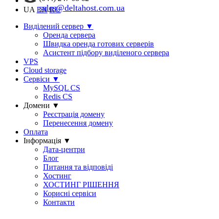
sales@deltahost.com.ua
UA
EN
RU
Виділений сервер
▼
Оренда сервера
Швидка оренда готових серверів
Асистент підбору виділеного сервера
VPS
Cloud storage
Сервіси
▼
MySQL CS
Redis CS
Домени
▼
Реєстрація домену
Перенесення домену
Оплата
Інформація
▼
Дата-центри
Блог
Питання та відповіді
Хостинг
ХОСТИНГ РІШЕННЯ
Корисні сервіси
Контакти