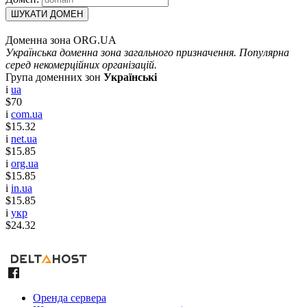
ШУКАТИ ДОМЕН
Доменна зона ORG.UA
Українська доменна зона загального призначення. Популярна
серед некомерційних організацій.
Група доменних зон
Українські
i
ua
$70
i
com.ua
$15.32
i
net.ua
$15.85
i
org.ua
$15.85
i
in.ua
$15.85
i
укр
$24.32
Оренда сервера