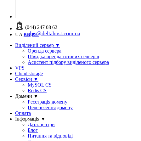
(044) 247 08 62
sales@deltahost.com.ua
UA
EN
RU
Виділений сервер
▼
Оренда сервера
Швидка оренда готових серверів
Асистент підбору виділеного сервера
VPS
Cloud storage
Сервіси
▼
MySQL CS
Redis CS
Домени
▼
Реєстрація домену
Перенесення домену
Оплата
Інформація
▼
Дата-центри
Блог
Питання та відповіді