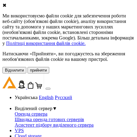
✖
Ми використовуємо файли cookie для забезпечення роботи
веб-сайту (обов'язкові файли cookie), аналізу використання
сайту та допомоги у наших маркетингових зусиллях
(необов'язкові файли cookie, встановлені сторонніми
постачальниками, зокрема Google). Більш детальна інформація
у
Політиці використання файлів cookie.
Натискаючи «Прийняти», ви погоджуєтесь на збереження
необов'язкових файлів cookie на вашому пристрої.
Відхилити
прийняти
Українська
English
Русский
Виділений сервер
▼
Оренда сервера
Швидка оренда готових серверів
Асистент підбору виділеного сервера
VPS
Cloud storage