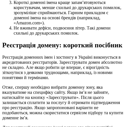
Короткі доменні імена краще запам’ятовуються
користувачам, менше схильні до друкарських помилок,
зрозуміліше сприймаються. Гарним прикладом є
доменні імена на основі брендів (наприклад,
«Amazon.com»).
Не вживати дефіси, подвоєння літер. Такі домени
схильні до друкарських помилок.
Реєстрація домену: короткий посібник
Реєстрація доменних імен і хостингу в Україні виконується в
акредитованих реєстраторів. Зареєструвати домен абсолютно
не складно. Але якщо робити це вперше, є вірогідність
зіткнутися з деякими труднощами, наприклад, із новими
поняттями й термінами.
Отже, спершу необхідно вибрати доменну зону, яка
вказуватиме на специфіку сайту. Якщо ім’я не зайняте,
натискайте на кнопку «Зареєструвати». Після цього
залишається сплатити за послугу й отримати підтвердження
про реєстрацію. Якщо запропоновані варіанти не
подобаються, можна скористатися сервісом підбору та купити
доменне ім’я.