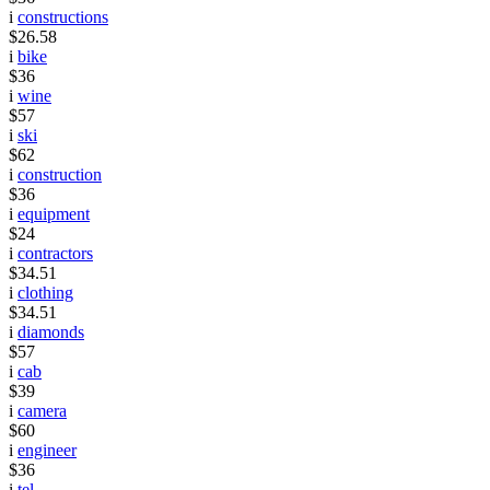
i
constructions
$26.58
i
bike
$36
i
wine
$57
i
ski
$62
i
construction
$36
i
equipment
$24
i
contractors
$34.51
i
clothing
$34.51
i
diamonds
$57
i
cab
$39
i
camera
$60
i
engineer
$36
i
tel