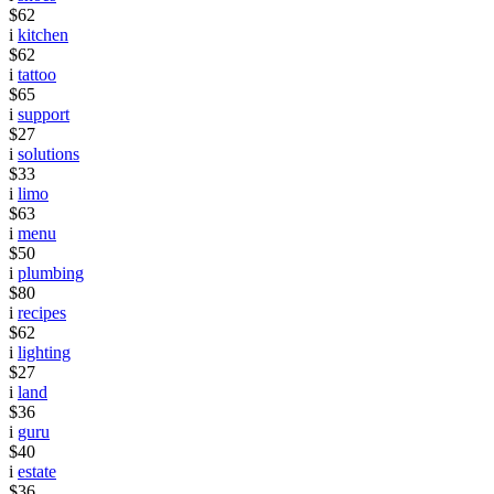
$62
i
kitchen
$62
i
tattoo
$65
i
support
$27
i
solutions
$33
i
limo
$63
i
menu
$50
i
plumbing
$80
i
recipes
$62
i
lighting
$27
i
land
$36
i
guru
$40
i
estate
$36