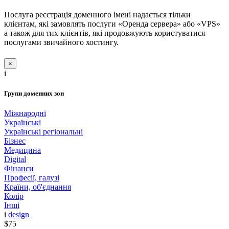
Послуга реєстрація доменного імені надається тільки
клієнтам, які замовлять послуги «Оренда сервера» або «VPS»
а також для тих клієнтів, які продовжують користуватися
послугами звичайного хостингу.
×
i
Групи доменних зон
Міжнародні
Українські
Українські регіональні
Бізнес
Медицина
Digital
Фінанси
Професії, галузі
Країни, об'єднання
Колір
Інші
i
design
$75