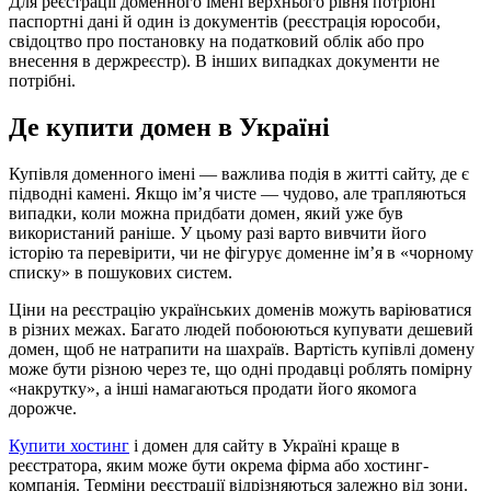
Для реєстрації доменного імені верхнього рівня потрібні
паспортні дані й один із документів (реєстрація юрособи,
свідоцтво про постановку на податковий облік або про
внесення в держреєстр). В інших випадках документи не
потрібні.
Де купити домен в Україні
Купівля доменного імені — важлива подія в житті сайту, де є
підводні камені. Якщо ім’я чисте — чудово, але трапляються
випадки, коли можна придбати домен, який уже був
використаний раніше. У цьому разі варто вивчити його
історію та перевірити, чи не фігурує доменне ім’я в «чорному
списку» в пошукових систем.
Ціни на реєстрацію українських доменів можуть варіюватися
в різних межах. Багато людей побоюються купувати дешевий
домен, щоб не натрапити на шахраїв. Вартість купівлі домену
може бути різною через те, що одні продавці роблять помірну
«накрутку», а інші намагаються продати його якомога
дорожче.
Купити хостинг
і домен для сайту в Україні краще в
реєстратора, яким може бути окрема фірма або хостинг-
компанія. Терміни реєстрації відрізняються залежно від зони.