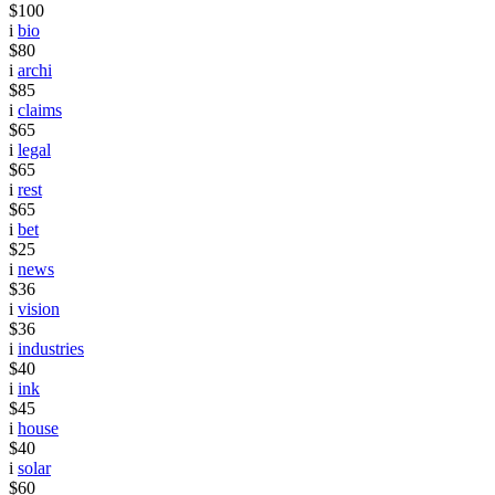
$100
i
bio
$80
i
archi
$85
i
claims
$65
i
legal
$65
i
rest
$65
i
bet
$25
i
news
$36
i
vision
$36
i
industries
$40
i
ink
$45
i
house
$40
i
solar
$60