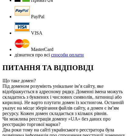
Приват-24
PayPal
VISA
MasterCard
дізнатися про всі
способи оплати
ПИТАННЯ ТА ВІДПОВІДІ
Що таке домен?
Під доменом розуміють унікальне ім’я сайту, яке
відображується в адресному рядку. Доменні імена можуть
складатись з буквених і числових символів, латиниці або
кирилиці. Не варто плутати домен із хостингом. Останній
указує на місце зберігання файлів сайту, а домен є ім’ям
ресурсу. Кожен домен складається з кількох рівнів.
Чи можлива реєстрація домену «UA» без даних про
реєстрацію торгової марки?
Два роки тому на сайті українського реєстратора була
розміщена інформація про спрощення реєстрації доменних