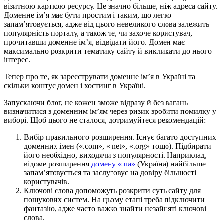
візитною карткою ресурсу. Це значно більше, ніж адреса сайту.
Доменне ім’я має бути простим і таким, що легко
запам’ятовується, адже від цього невеликого слова залежить
популярність порталу, а також те, чи захоче користувач,
прочитавши доменне ім’я, відвідати його. Домен має
максимально розкрити тематику сайту й викликати до нього
інтерес.
Тепер про те, як зареєструвати доменне ім’я в Україні та
скільки коштує домен і хостинг в Україні.
Запускаючи блог, не кожен зможе відразу й без вагань
визначитися з доменним ім’ям через ризик зробити помилку у
виборі. Щоб цього не сталося, дотримуйтеся рекомендацій:
Вибір правильного розширення. Існує багато доступних
доменних імен («.com», «.net», «.org» тощо). Підбирати
його необхідно, виходячи з популярності. Наприклад,
відоме розширення
домену «.ua»
(Україна) найбільше
запам’ятовується та заслуговує на довіру більшості
користувачів.
Ключові слова допоможуть розкрити суть сайту для
пошукових систем. На цьому етапі треба підключити
фантазію, адже часто важко знайти незайняті ключові
слова.