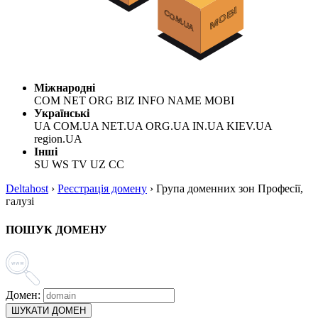
Міжнародні
COM NET ORG BIZ INFO NAME MOBI
Українські
UA COM.UA NET.UA ORG.UA IN.UA KIEV.UA
region.UA
Інші
SU WS TV UZ CC
Deltahost
›
Реєстрація домену
›
Група доменних зон Професії,
галузі
ПОШУК ДОМЕНУ
Домен:
ШУКАТИ ДОМЕН