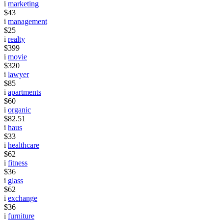
i
marketing
$43
i
management
$25
i
realty
$399
i
movie
$320
i
lawyer
$85
i
apartments
$60
i
organic
$82.51
i
haus
$33
i
healthcare
$62
i
fitness
$36
i
glass
$62
i
exchange
$36
i
furniture