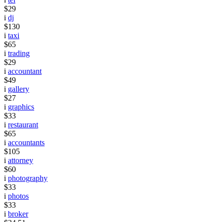
$29
i
dj
$130
i
taxi
$65
i
trading
$29
i
accountant
$49
i
gallery
$27
i
graphics
$33
i
restaurant
$65
i
accountants
$105
i
attorney
$60
i
photography
$33
i
photos
$33
i
broker