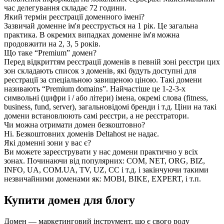
час делегування складає 72 години.
Який термін реєстрації доменного імені?
Зазвичай доменне ім'я реєструється на 1 рік. Це загальна
практика. В окремих випадках доменне ім'я можна
продовжити на 2, 3, 5 років.
Що таке “Premium” домен?
Перед відкриттям реєстрації доменів в певній зоні реєстри цих
зон складають список з доменів, які будуть доступні для
реєстрації за спеціальною завищеною ціною. Такі домени
називають “Premium domains”. Найчастіше це 1-2-3-х
символьні (цифри і / або літери) імена, окремі слова (fitness,
business, fund, server), загальновідомі бренди і т.д. Ціни на такі
домени встановлюють самі реєстри, а не реєстратори.
Чи можна отримати домен безкоштовно?
Ні. Безкоштовних доменів Deltahost не надає.
Які доменні зони у вас є?
Ви можете зареєструвати у нас домени практично у всіх
зонах. Починаючи від популярних: COM, NET, ORG, BIZ,
INFO, UA, COM.UA, TV, UZ, CC і т.д. і закінчуючи такими
незвичайними доменами як: MOBI, BIKE, EXPERT, і т.п.
Купити домен для блогу
Домен — маркетинговий інструмент, що є свого роду