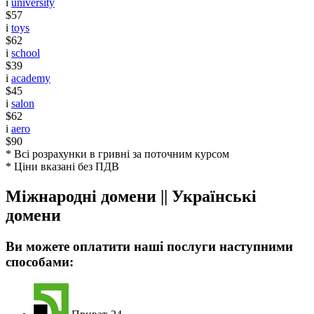
i
university
$57
i
toys
$62
i
school
$39
i
academy
$45
i
salon
$62
i
aero
$90
* Всі розрахунки в гривні за поточним курсом
* Ціни вказані без ПДВ
Міжнародні домени || Українські
домени
Ви можете оплатити наші послуги наступними
способами: