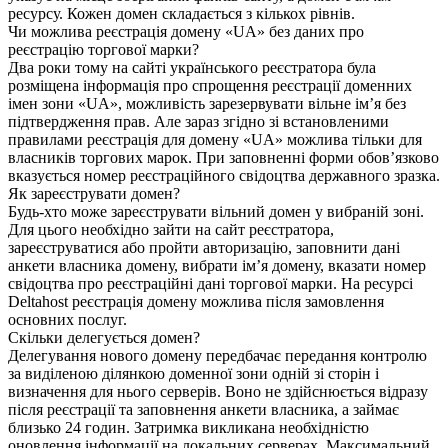
ресурсу. Кожен домен складається з кількох рівнів.
Чи можлива реєстрація домену «UA» без даних про
реєстрацію торгової марки?
Два роки тому на сайті українського реєстратора була
розміщена інформація про спрощення реєстрації доменних
імен зони «UA», можливість зарезервувати вільне ім’я без
підтвердження прав. Але зараз згідно зі встановленими
правилами реєстрація для домену «UA» можлива тільки для
власників торгових марок. При заповненні форми обов’язково
вказується номер реєстраційного свідоцтва державного зразка.
Як зареєструвати домен?
Будь-хто може зареєструвати вільний домен у вибраній зоні.
Для цього необхідно зайти на сайт реєстратора,
зареєструватися або пройти авторизацію, заповнити дані
анкети власника домену, вибрати ім’я домену, вказати номер
свідоцтва про реєстраційні дані торгової марки. На ресурсі
Deltahost реєстрація домену можлива після замовлення
основних послуг.
Скільки делегується домен?
Делегування нового домену передбачає передання контролю
за виділеною ділянкою доменної зони одній зі сторін і
визначення для нього серверів. Воно не здійснюється відразу
після реєстрації та заповнення анкети власника, а займає
близько 24 годин. Затримка викликана необхідністю
оновлення інформації на локальних серверах. Максимальний