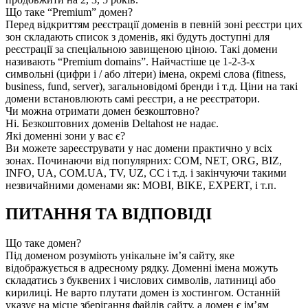
Що таке “Premium” домен?
Перед відкриттям реєстрації доменів в певній зоні реєстри цих
зон складають список з доменів, які будуть доступні для
реєстрації за спеціальною завищеною ціною. Такі домени
називають “Premium domains”. Найчастіше це 1-2-3-х
символьні (цифри і / або літери) імена, окремі слова (fitness,
business, fund, server), загальновідомі бренди і т.д. Ціни на такі
домени встановлюють самі реєстри, а не реєстратори.
Чи можна отримати домен безкоштовно?
Ні. Безкоштовних доменів Deltahost не надає.
Які доменні зони у вас є?
Ви можете зареєструвати у нас домени практично у всіх
зонах. Починаючи від популярних: COM, NET, ORG, BIZ,
INFO, UA, COM.UA, TV, UZ, CC і т.д. і закінчуючи такими
незвичайними доменами як: MOBI, BIKE, EXPERT, і т.п.
ПИТАННЯ ТА ВІДПОВІДІ
Що таке домен?
Під доменом розуміють унікальне ім’я сайту, яке
відображується в адресному рядку. Доменні імена можуть
складатись з буквених і числових символів, латиниці або
кирилиці. Не варто плутати домен із хостингом. Останній
указує на місце зберігання файлів сайту, а домен є ім’ям