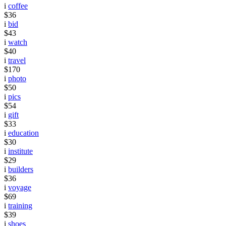
i
coffee
$36
i
bid
$43
i
watch
$40
i
travel
$170
i
photo
$50
i
pics
$54
i
gift
$33
i
education
$30
i
institute
$29
i
builders
$36
i
voyage
$69
i
training
$39
i
shoes