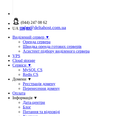
(044) 247 08 62
sales@deltahost.com.ua
UA
EN
RU
Виділений сервер
▼
Оренда сервера
Швидка оренда готових серверів
Асистент підбору виділеного сервера
VPS
Cloud storage
Сервіси
▼
MySQL CS
Redis CS
Домени
▼
Реєстрація домену
Перенесення домену
Оплата
Інформація
▼
Дата-центри
Блог
Питання та відповіді