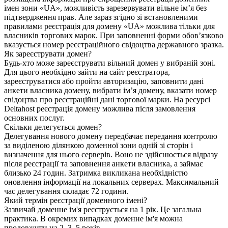
імен зони «UA», можливість зарезервувати вільне ім’я без
підтвердження прав. Але зараз згідно зі встановленими
правилами реєстрація для домену «UA» можлива тільки для
власників торгових марок. При заповненні форми обов’язково
вказується номер реєстраційного свідоцтва державного зразка.
Як зареєструвати домен?
Будь-хто може зареєструвати вільний домен у вибраній зоні.
Для цього необхідно зайти на сайт реєстратора,
зареєструватися або пройти авторизацію, заповнити дані
анкети власника домену, вибрати ім’я домену, вказати номер
свідоцтва про реєстраційні дані торгової марки. На ресурсі
Deltahost реєстрація домену можлива після замовлення
основних послуг.
Скільки делегується домен?
Делегування нового домену передбачає передання контролю
за виділеною ділянкою доменної зони одній зі сторін і
визначення для нього серверів. Воно не здійснюється відразу
після реєстрації та заповнення анкети власника, а займає
близько 24 годин. Затримка викликана необхідністю
оновлення інформації на локальних серверах. Максимальний
час делегування складає 72 години.
Який термін реєстрації доменного імені?
Зазвичай доменне ім'я реєструється на 1 рік. Це загальна
практика. В окремих випадках доменне ім'я можна
продовжити на 2, 3, 5 років.