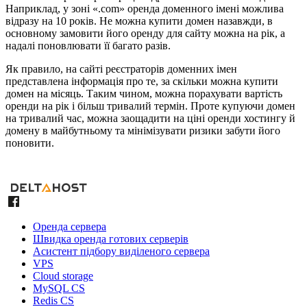
Наприклад, у зоні «.com» оренда доменного імені можлива
відразу на 10 років. Не можна купити домен назавжди, в
основному замовити його оренду для сайту можна на рік, а
надалі поновлювати її багато разів.
Як правило, на сайті реєстраторів доменних імен
представлена інформація про те, за скільки можна купити
домен на місяць. Таким чином, можна порахувати вартість
оренди на рік і більш тривалий термін. Проте купуючи домен
на тривалий час, можна заощадити на ціні оренди хостингу й
домену в майбутньому та мінімізувати ризики забути його
поновити.
Оренда сервера
Швидка оренда готових серверів
Асистент підбору виділеного сервера
VPS
Cloud storage
MySQL CS
Redis CS