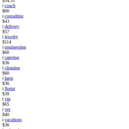
$34.51
i
coach
$60
i
consulting
$43
i
delivery
$57
i
jewelry
$114
i
engineering
$60
i
catering
$36
i
cleaning
$60
i
farm
$36
i
florist
$39
i
vin
$65
i
vet
$40
i
vacations
$36