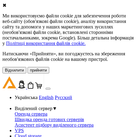
✖
Ми використовуємо файли cookie для забезпечення роботи
веб-сайту (обов'язкові файли cookie), аналізу використання
сайту та допомоги у наших маркетингових зусиллях
(необов'язкові файли cookie, встановлені сторонніми
постачальниками, зокрема Google). Більш детальна інформація
у
Політиці використання файлів cookie.
Натискаючи «Прийняти», ви погоджуєтесь на збереження
необов'язкових файлів cookie на вашому пристрої.
Відхилити
прийняти
Українська
English
Русский
Виділений сервер
▼
Оренда сервера
Швидка оренда готових серверів
Асистент підбору виділеного сервера
VPS
Cloud storage