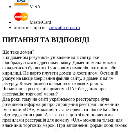
VISA
MasterCard
дізнатися про всі
способи оплати
ПИТАННЯ ТА ВІДПОВІДІ
Що таке домен?
Під доменом розуміють унікальне ім’я сайту, яке
відображується в адресному рядку. Доменні імена можуть
складатись з буквених і числових символів, латиниці або
кирилиці. Не варто плутати домен із хостингом. Останній
указує на місце зберігання файлів сайту, а домен є ім’ям
ресурсу. Кожен домен складається з кількох рівнів.
Чи можлива реєстрація домену «UA» без даних про
реєстрацію торгової марки?
Два роки тому на сайті українського реєстратора була
розміщена інформація про спрощення реєстрації доменних
імен зони «UA», можливість зарезервувати вільне ім’я без
підтвердження прав. Але зараз згідно зі встановленими
правилами реєстрація для домену «UA» можлива тільки для
власників торгових марок. При заповненні форми обов’язково