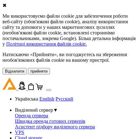
✖
Ми використовуємо файли cookie для забезпечення роботи
веб-сайту (обов'язкові файли cookie), аналізу використання
сайту та допомоги у наших маркетингових зусиллях
(необов'язкові файли cookie, встановлені сторонніми
постачальниками, зокрема Google). Більш детальна інформація
у
Політиці використання файлів cookie.
Натискаючи «Прийняти», ви погоджуєтесь на збереження
необов'язкових файлів cookie на вашому пристрої.
Відхилити
прийняти
Українська
English
Русский
Виділений сервер
▼
Оренда сервера
Швидка оренда готових серверів
Асистент підбору виділеного сервера
VPS
Cloud storage