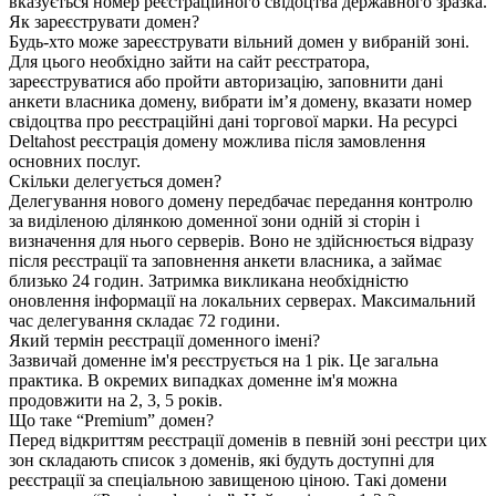
вказується номер реєстраційного свідоцтва державного зразка.
Як зареєструвати домен?
Будь-хто може зареєструвати вільний домен у вибраній зоні.
Для цього необхідно зайти на сайт реєстратора,
зареєструватися або пройти авторизацію, заповнити дані
анкети власника домену, вибрати ім’я домену, вказати номер
свідоцтва про реєстраційні дані торгової марки. На ресурсі
Deltahost реєстрація домену можлива після замовлення
основних послуг.
Скільки делегується домен?
Делегування нового домену передбачає передання контролю
за виділеною ділянкою доменної зони одній зі сторін і
визначення для нього серверів. Воно не здійснюється відразу
після реєстрації та заповнення анкети власника, а займає
близько 24 годин. Затримка викликана необхідністю
оновлення інформації на локальних серверах. Максимальний
час делегування складає 72 години.
Який термін реєстрації доменного імені?
Зазвичай доменне ім'я реєструється на 1 рік. Це загальна
практика. В окремих випадках доменне ім'я можна
продовжити на 2, 3, 5 років.
Що таке “Premium” домен?
Перед відкриттям реєстрації доменів в певній зоні реєстри цих
зон складають список з доменів, які будуть доступні для
реєстрації за спеціальною завищеною ціною. Такі домени