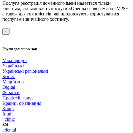
Послуга реєстрація доменного імені надається тільки
клієнтам, які замовлять послуги «Оренда сервера» або «VPS»
а також для тих клієнтів, які продовжують користуватися
послугами звичайного хостингу.
×
i
Групи доменних зон
Міжнародні
Українські
Українські регіональні
Бізнес
Медицина
Digital
Фінанси
Професії, галузі
Країни, об'єднання
Колір
Інші
i
clinic
$60
i
dental