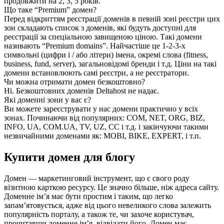
продовжити на 2, 3, 5 років.
Що таке “Premium” домен?
Перед відкриттям реєстрації доменів в певній зоні реєстри цих
зон складають список з доменів, які будуть доступні для
реєстрації за спеціальною завищеною ціною. Такі домени
називають “Premium domains”. Найчастіше це 1-2-3-х
символьні (цифри і / або літери) імена, окремі слова (fitness,
business, fund, server), загальновідомі бренди і т.д. Ціни на такі
домени встановлюють самі реєстри, а не реєстратори.
Чи можна отримати домен безкоштовно?
Ні. Безкоштовних доменів Deltahost не надає.
Які доменні зони у вас є?
Ви можете зареєструвати у нас домени практично у всіх
зонах. Починаючи від популярних: COM, NET, ORG, BIZ,
INFO, UA, COM.UA, TV, UZ, CC і т.д. і закінчуючи такими
незвичайними доменами як: MOBI, BIKE, EXPERT, і т.п.
Купити домен для блогу
Домен — маркетинговий інструмент, що є свого роду
візитною карткою ресурсу. Це значно більше, ніж адреса сайту.
Доменне ім’я має бути простим і таким, що легко
запам’ятовується, адже від цього невеликого слова залежить
популярність порталу, а також те, чи захоче користувач,
прочитавши доменне ім’я, відвідати його. Домен має