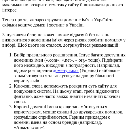
максимально розкрити тематику сайту й викликати до нього
інтерес.
Тепер про те, як зареєструвати доменне ім’я в Україні та
скільки коштує домен і хостинг в Україні.
Запускаючи блог, не кожен зможе відразу й без вагань
визначитися з доменним ім’ям через ризик зробити помилку у
виборі. Щоб цього не сталося, дотримуйтеся рекомендацій:
Вибір правильного розширення. Існує багато доступних
доменних імен («.com», «.net», «.org» тощо). Підбирати
його необхідно, виходячи з популярності. Наприклад,
відоме розширення
домену «.ua»
(Україна) найбільше
запам’ятовується та заслуговує на довіру більшості
користувачів.
Ключові слова допоможуть розкрити суть сайту для
пошукових систем. На цьому етапі треба підключити
фантазію, адже часто важко знайти незайняті ключові
слова.
Короткі доменні імена краще запам’ятовуються
користувачам, менше схильні до друкарських помилок,
зрозуміліше сприймаються. Гарним прикладом є
доменні імена на основі брендів (наприклад,
«Amazon.com»).