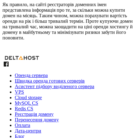
Як правило, на сайті реєстраторів доменних імен
представлена інформація про те, за скільки можна купити
домен на місяць. Таким чином, можна порахувати вартість
оренди на рік і більш тривалий термін. Проте купуючи домен
на тривалий час, можна заощадити на ціні оренди хостингу й
домену в майбутньому та мінімізувати ризики забути його
поновити.
Оренда сервера
Швидка оренда готових серверів
Асистент підбору виділеного сервера
VPS
Cloud storage
MySQL CS
Redis CS
Реєстрація домену
Перенесення домену
Оплата
Дата-центри
Блог