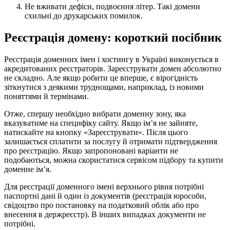
Не вживати дефіси, подвоєння літер. Такі домени
схильні до друкарських помилок.
Реєстрація домену: короткий посібник
Реєстрація доменних імен і хостингу в Україні виконується в
акредитованих реєстраторів. Зареєструвати домен абсолютно
не складно. Але якщо робити це вперше, є вірогідність
зіткнутися з деякими труднощами, наприклад, із новими
поняттями й термінами.
Отже, спершу необхідно вибрати доменну зону, яка
вказуватиме на специфіку сайту. Якщо ім’я не зайняте,
натискайте на кнопку «Зареєструвати». Після цього
залишається сплатити за послугу й отримати підтвердження
про реєстрацію. Якщо запропоновані варіанти не
подобаються, можна скористатися сервісом підбору та купити
доменне ім’я.
Для реєстрації доменного імені верхнього рівня потрібні
паспортні дані й один із документів (реєстрація юрособи,
свідоцтво про постановку на податковий облік або про
внесення в держреєстр). В інших випадках документи не
потрібні.