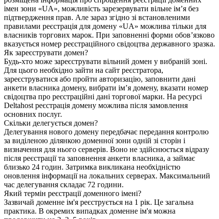
імен зони «UA», можливість зарезервувати вільне ім’я без
підтвердження прав. Але зараз згідно зі встановленими
правилами реєстрація для домену «UA» можлива тільки для
власників торгових марок. При заповненні форми обов’язково
вказується номер реєстраційного свідоцтва державного зразка.
Як зареєструвати домен?
Будь-хто може зареєструвати вільний домен у вибраній зоні.
Для цього необхідно зайти на сайт реєстратора,
зареєструватися або пройти авторизацію, заповнити дані
анкети власника домену, вибрати ім’я домену, вказати номер
свідоцтва про реєстраційні дані торгової марки. На ресурсі
Deltahost реєстрація домену можлива після замовлення
основних послуг.
Скільки делегується домен?
Делегування нового домену передбачає передання контролю
за виділеною ділянкою доменної зони одній зі сторін і
визначення для нього серверів. Воно не здійснюється відразу
після реєстрації та заповнення анкети власника, а займає
близько 24 годин. Затримка викликана необхідністю
оновлення інформації на локальних серверах. Максимальний
час делегування складає 72 години.
Який термін реєстрації доменного імені?
Зазвичай доменне ім'я реєструється на 1 рік. Це загальна
практика. В окремих випадках доменне ім'я можна