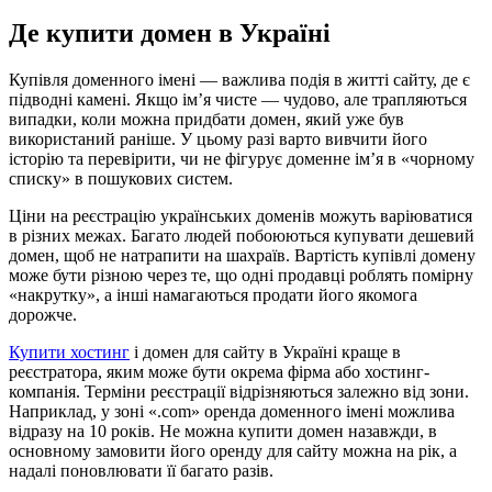
Де купити домен в Україні
Купівля доменного імені — важлива подія в житті сайту, де є
підводні камені. Якщо ім’я чисте — чудово, але трапляються
випадки, коли можна придбати домен, який уже був
використаний раніше. У цьому разі варто вивчити його
історію та перевірити, чи не фігурує доменне ім’я в «чорному
списку» в пошукових систем.
Ціни на реєстрацію українських доменів можуть варіюватися
в різних межах. Багато людей побоюються купувати дешевий
домен, щоб не натрапити на шахраїв. Вартість купівлі домену
може бути різною через те, що одні продавці роблять помірну
«накрутку», а інші намагаються продати його якомога
дорожче.
Купити хостинг
і домен для сайту в Україні краще в
реєстратора, яким може бути окрема фірма або хостинг-
компанія. Терміни реєстрації відрізняються залежно від зони.
Наприклад, у зоні «.com» оренда доменного імені можлива
відразу на 10 років. Не можна купити домен назавжди, в
основному замовити його оренду для сайту можна на рік, а
надалі поновлювати її багато разів.