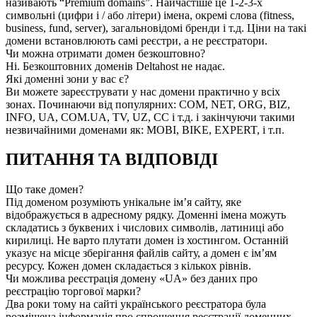
називають “Premium domains”. Найчастіше це 1-2-3-х
символьні (цифри і / або літери) імена, окремі слова (fitness,
business, fund, server), загальновідомі бренди і т.д. Ціни на такі
домени встановлюють самі реєстри, а не реєстратори.
Чи можна отримати домен безкоштовно?
Ні. Безкоштовних доменів Deltahost не надає.
Які доменні зони у вас є?
Ви можете зареєструвати у нас домени практично у всіх
зонах. Починаючи від популярних: COM, NET, ORG, BIZ,
INFO, UA, COM.UA, TV, UZ, CC і т.д. і закінчуючи такими
незвичайними доменами як: MOBI, BIKE, EXPERT, і т.п.
ПИТАННЯ ТА ВІДПОВІДІ
Що таке домен?
Під доменом розуміють унікальне ім’я сайту, яке
відображується в адресному рядку. Доменні імена можуть
складатись з буквених і числових символів, латиниці або
кирилиці. Не варто плутати домен із хостингом. Останній
указує на місце зберігання файлів сайту, а домен є ім’ям
ресурсу. Кожен домен складається з кількох рівнів.
Чи можлива реєстрація домену «UA» без даних про
реєстрацію торгової марки?
Два роки тому на сайті українського реєстратора була
розміщена інформація про спрощення реєстрації доменних