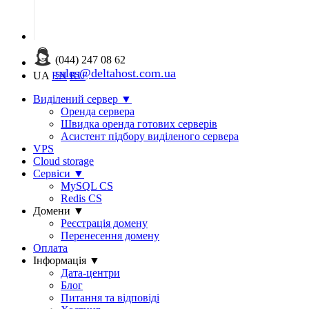
(044) 247 08 62
sales@deltahost.com.ua
UA
EN
RU
Виділений сервер
▼
Оренда сервера
Швидка оренда готових серверів
Асистент підбору виділеного сервера
VPS
Cloud storage
Сервіси
▼
MySQL CS
Redis CS
Домени
▼
Реєстрація домену
Перенесення домену
Оплата
Інформація
▼
Дата-центри
Блог
Питання та відповіді