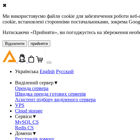
✖
Ми використовуємо файли cookie для забезпечення роботи веб-с
cookie, встановлені сторонніми постачальниками, зокрема Goog
Натискаючи «Прийняти», ви погоджуєтесь на збереження необов
Відхилити
прийняти
Українська
English
Русский
Виділений сервер
▼
Оренда сервера
Швидка оренда готових серверів
Асистент підбору виділеного сервера
VPS
Cloud storage
Сервіси
▼
MySQL CS
Redis CS
Домени
▼
Реєстрація домену