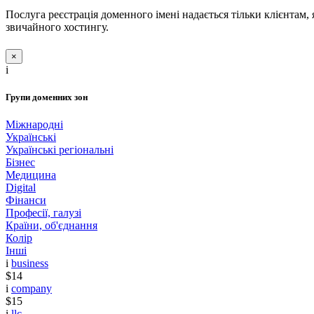
Послуга реєстрація доменного імені надається тільки клієнтам,
звичайного хостингу.
×
i
Групи доменних зон
Міжнародні
Українські
Українські регіональні
Бізнес
Медицина
Digital
Фінанси
Професії, галузі
Країни, об'єднання
Колір
Інші
i
business
$14
i
company
$15
i
llc