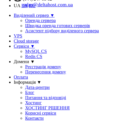
sales@deltahost.com.ua
UA
EN
RU
Виділений сервер
▼
Оренда сервера
Швидка оренда готових серверів
Асистент підбору виділеного сервера
VPS
Cloud storage
Сервіси
▼
MySQL CS
Redis CS
Домени
▼
Реєстрація домену
Перенесення домену
Оплата
Інформація
▼
Дата-центри
Блог
Питання та відповіді
Хостинг
ХОСТИНГ РІШЕННЯ
Корисні сервіси
Контакти