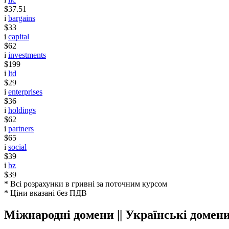
$37.51
i
bargains
$33
i
capital
$62
i
investments
$199
i
ltd
$29
i
enterprises
$36
i
holdings
$62
i
partners
$65
i
social
$39
i
bz
$39
* Всі розрахунки в гривні за поточним курсом
* Ціни вказані без ПДВ
Міжнародні домени || Українські домен