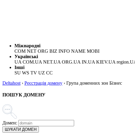
Міжнародні
COM NET ORG BIZ INFO NAME MOBI
Українські
UA COM.UA NET.UA ORG.UA IN.UA KIEV.UA region.U
Інші
SU WS TV UZ CC
Deltahost
›
Реєстрація домену
›
Група доменних зон Бізнес
ПОШУК ДОМЕНУ
Домен:
ШУКАТИ ДОМЕН