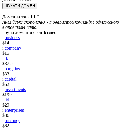
ШУКАТИ ДОМЕН
Доменна зона LLC
Англійське скорочення - товариство/компанія з обмеженою
відповідальністю.
Група доменних зон
Бізнес
i
business
$14
i
company
$15
i
llc
$37.51
i
bargains
$33
i
capital
$62
i
investments
$199
i
ltd
$29
i
enterprises
$36
i
holdings
$62