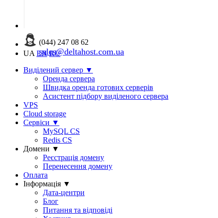
(044) 247 08 62
sales@deltahost.com.ua
UA
EN
RU
Виділений сервер
▼
Оренда сервера
Швидка оренда готових серверів
Асистент підбору виділеного сервера
VPS
Cloud storage
Сервіси
▼
MySQL CS
Redis CS
Домени
▼
Реєстрація домену
Перенесення домену
Оплата
Інформація
▼
Дата-центри
Блог
Питання та відповіді