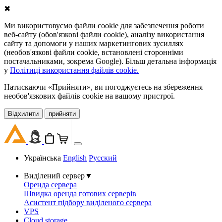
✖
Ми використовуємо файли cookie для забезпечення роботи
веб-сайту (обов'язкові файли cookie), аналізу використання
сайту та допомоги у наших маркетингових зусиллях
(необов'язкові файли cookie, встановлені сторонніми
постачальниками, зокрема Google). Більш детальна інформація
у
Політиці використання файлів cookie.
Натискаючи «Прийняти», ви погоджуєтесь на збереження
необов'язкових файлів cookie на вашому пристрої.
Відхилити
прийняти
Українська
English
Русский
Виділений сервер
▼
Оренда сервера
Швидка оренда готових серверів
Асистент підбору виділеного сервера
VPS
Cloud storage