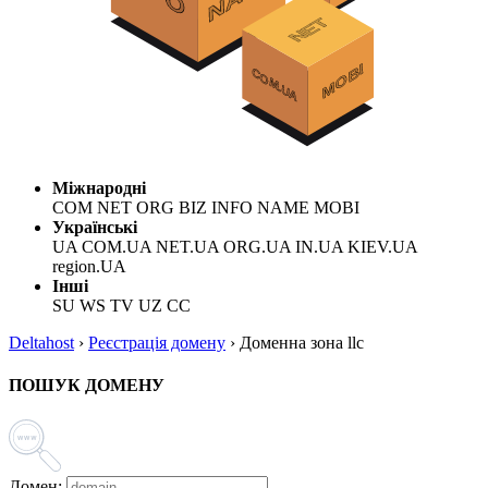
Міжнародні
COM NET ORG BIZ INFO NAME MOBI
Українські
UA COM.UA NET.UA ORG.UA IN.UA KIEV.UA
region.UA
Інші
SU WS TV UZ CC
Deltahost
›
Реєстрація домену
›
Доменна зона llc
ПОШУК ДОМЕНУ
Домен: