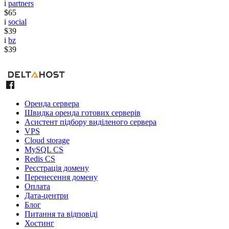
i
partners
$65
i
social
$39
i
bz
$39
Оренда сервера
Швидка оренда готових серверів
Асистент підбору виділеного сервера
VPS
Cloud storage
MySQL CS
Redis CS
Реєстрація домену
Перенесення домену
Оплата
Дата-центри
Блог
Питання та відповіді
Хостинг