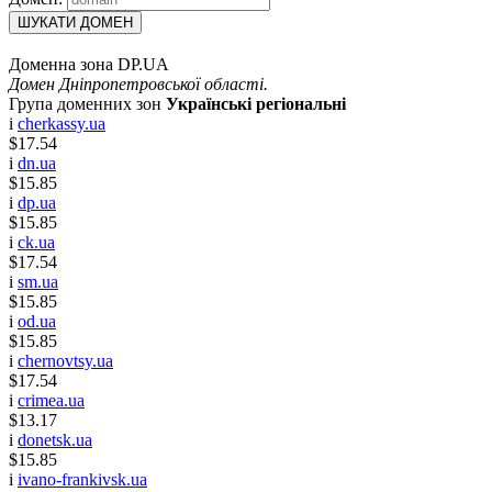
ШУКАТИ ДОМЕН
Доменна зона DP.UA
Домен Дніпропетровської області.
Група доменних зон
Українські регіональні
i
cherkassy.ua
$17.54
i
dn.ua
$15.85
i
dp.ua
$15.85
i
ck.ua
$17.54
i
sm.ua
$15.85
i
od.ua
$15.85
i
chernovtsy.ua
$17.54
i
crimea.ua
$13.17
i
donetsk.ua
$15.85
i
ivano-frankivsk.ua