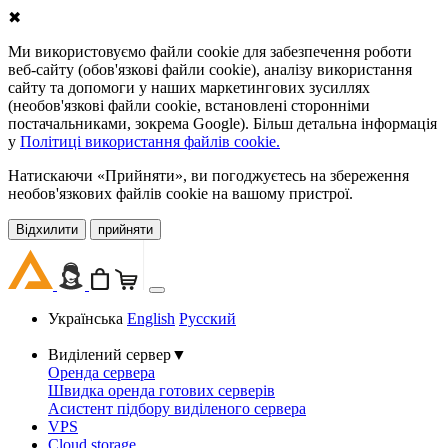
✖
Ми використовуємо файли cookie для забезпечення роботи
веб-сайту (обов'язкові файли cookie), аналізу використання
сайту та допомоги у наших маркетингових зусиллях
(необов'язкові файли cookie, встановлені сторонніми
постачальниками, зокрема Google). Більш детальна інформація
у
Політиці використання файлів cookie.
Натискаючи «Прийняти», ви погоджуєтесь на збереження
необов'язкових файлів cookie на вашому пристрої.
Відхилити
прийняти
Українська
English
Русский
Виділений сервер
▼
Оренда сервера
Швидка оренда готових серверів
Асистент підбору виділеного сервера
VPS
Cloud storage