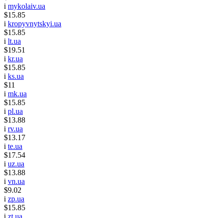
i
mykolaiv.ua
$15.85
i
kropyvnytskyi.ua
$15.85
i
lt.ua
$19.51
i
kr.ua
$15.85
i
ks.ua
$11
i
mk.ua
$15.85
i
pl.ua
$13.88
i
rv.ua
$13.17
i
te.ua
$17.54
i
uz.ua
$13.88
i
vn.ua
$9.02
i
zp.ua
$15.85
i
zt.ua