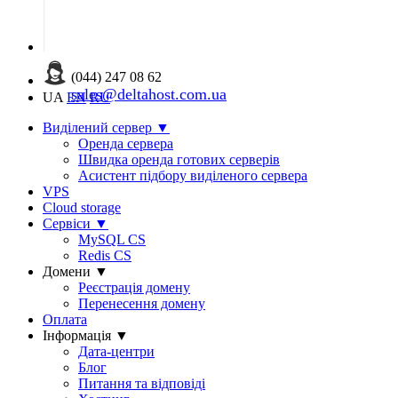
(044) 247 08 62
sales@deltahost.com.ua
UA
EN
RU
Виділений сервер
▼
Оренда сервера
Швидка оренда готових серверів
Асистент підбору виділеного сервера
VPS
Cloud storage
Сервіси
▼
MySQL CS
Redis CS
Домени
▼
Реєстрація домену
Перенесення домену
Оплата
Інформація
▼
Дата-центри
Блог
Питання та відповіді