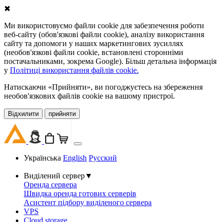
✖
Ми використовуємо файли cookie для забезпечення роботи
веб-сайту (обов'язкові файли cookie), аналізу використання
сайту та допомоги у наших маркетингових зусиллях
(необов'язкові файли cookie, встановлені сторонніми
постачальниками, зокрема Google). Більш детальна інформація
у
Політиці використання файлів cookie.
Натискаючи «Прийняти», ви погоджуєтесь на збереження
необов'язкових файлів cookie на вашому пристрої.
Відхилити
прийняти
Українська
English
Русский
Виділений сервер
▼
Оренда сервера
Швидка оренда готових серверів
Асистент підбору виділеного сервера
VPS
Cloud storage