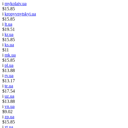
i
mykolaiv.ua
$15.85
i
kropyvnytskyi.ua
$15.85
i
lt.ua
$19.51
i
kr.ua
$15.85
i
ks.ua
$11
i
mk.ua
$15.85
i
pl.ua
$13.88
i
rv.ua
$13.17
i
te.ua
$17.54
i
uz.ua
$13.88
i
vn.ua
$9.02
i
zp.ua
$15.85
i
zt.ua