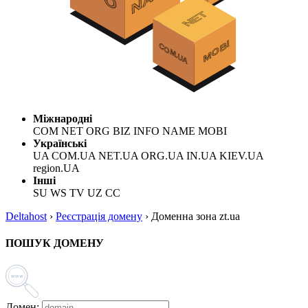
Міжнародні
COM NET ORG BIZ INFO NAME MOBI
Українські
UA COM.UA NET.UA ORG.UA IN.UA KIEV.UA
region.UA
Інші
SU WS TV UZ CC
Deltahost
›
Реєстрація домену
›
Доменна зона zt.ua
ПОШУК ДОМЕНУ
Домен: