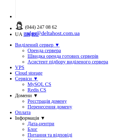
(044) 247 08 62
sales@deltahost.com.ua
UA
EN
RU
Виділений сервер
▼
Оренда сервера
Швидка оренда готових серверів
Асистент підбору виділеного сервера
VPS
Cloud storage
Сервіси
▼
MySQL CS
Redis CS
Домени
▼
Реєстрація домену
Перенесення домену
Оплата
Інформація
▼
Дата-центри
Блог
Питання та відповіді