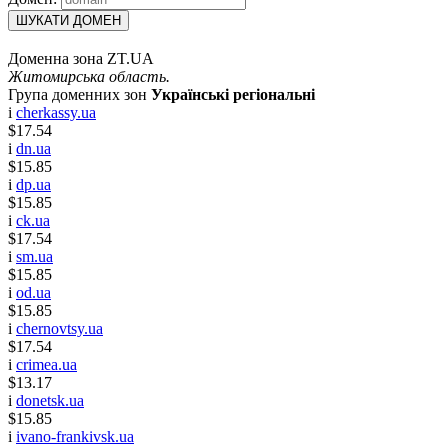
ШУКАТИ ДОМЕН
Доменна зона ZT.UA
Житомирська область.
Група доменних зон
Українські регіональні
i
cherkassy.ua
$17.54
i
dn.ua
$15.85
i
dp.ua
$15.85
i
ck.ua
$17.54
i
sm.ua
$15.85
i
od.ua
$15.85
i
chernovtsy.ua
$17.54
i
crimea.ua
$13.17
i
donetsk.ua
$15.85
i
ivano-frankivsk.ua