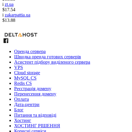
i
zt.ua
$17.54
i
zakarpattia.ua
$13.88
Оренда сервера
Швидка оренда готових серверів
Асистент підбору виділеного сервера
VPS
Cloud storage
MySQL CS
Redis CS
Реєстрація домену
Перенесення домену
Оплата
Дата-центри
Блог
Питання та відповіді
Хостинг
ХОСТИНГ РІШЕННЯ
Корисні сервіси