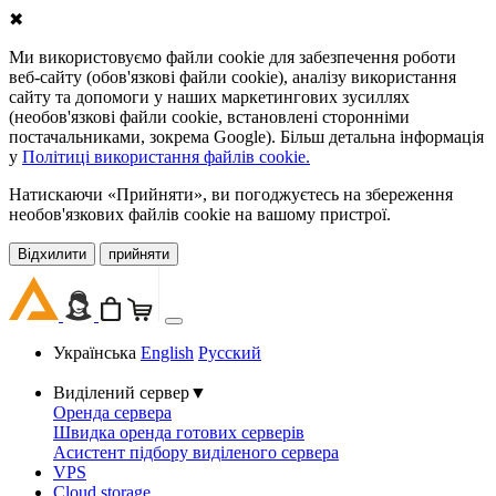
✖
Ми використовуємо файли cookie для забезпечення роботи
веб-сайту (обов'язкові файли cookie), аналізу використання
сайту та допомоги у наших маркетингових зусиллях
(необов'язкові файли cookie, встановлені сторонніми
постачальниками, зокрема Google). Більш детальна інформація
у
Політиці використання файлів cookie.
Натискаючи «Прийняти», ви погоджуєтесь на збереження
необов'язкових файлів cookie на вашому пристрої.
Відхилити
прийняти
Українська
English
Русский
Виділений сервер
▼
Оренда сервера
Швидка оренда готових серверів
Асистент підбору виділеного сервера
VPS
Cloud storage