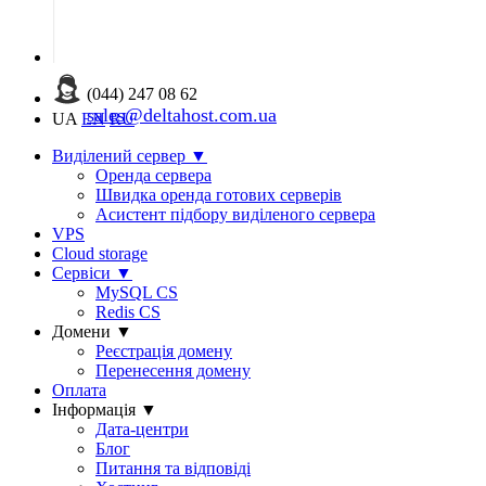
(044) 247 08 62
sales@deltahost.com.ua
UA
EN
RU
Виділений сервер
▼
Оренда сервера
Швидка оренда готових серверів
Асистент підбору виділеного сервера
VPS
Cloud storage
Сервіси
▼
MySQL CS
Redis CS
Домени
▼
Реєстрація домену
Перенесення домену
Оплата
Інформація
▼
Дата-центри
Блог
Питання та відповіді