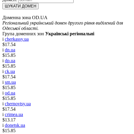
ШУКАТИ ДОМЕН
Доменна зона OD.UA
Регіональний український домен другого рівня виділений для
Одеської області.
Група доменних зон
Українські регіональні
i
cherkassy.ua
$17.54
i
dn.ua
$15.85
i
dp.ua
$15.85
i
ck.ua
$17.54
i
sm.ua
$15.85
i
od.ua
$15.85
i
chernovtsy.ua
$17.54
i
crimea.ua
$13.17
i
donetsk.ua
$15.85