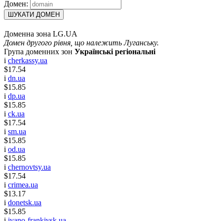
Домен:
ШУКАТИ ДОМЕН
Доменна зона LG.UA
Домен другого рівня, що належить Луганську.
Група доменних зон
Українські регіональні
i
cherkassy.ua
$17.54
i
dn.ua
$15.85
i
dp.ua
$15.85
i
ck.ua
$17.54
i
sm.ua
$15.85
i
od.ua
$15.85
i
chernovtsy.ua
$17.54
i
crimea.ua
$13.17
i
donetsk.ua
$15.85
i
ivano-frankivsk.ua