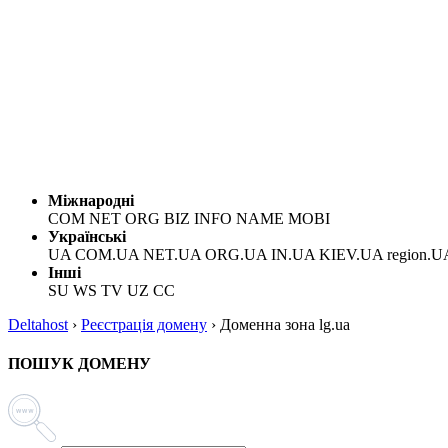
Міжнародні
COM NET ORG BIZ INFO NAME MOBI
Українські
UA COM.UA NET.UA ORG.UA IN.UA KIEV.UA region.U
Інші
SU WS TV UZ CC
Deltahost
›
Реєстрація домену
›
Доменна зона lg.ua
ПОШУК ДОМЕНУ