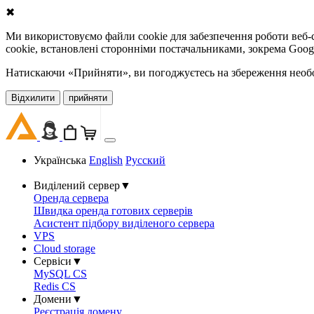
✖
Ми використовуємо файли cookie для забезпечення роботи веб-с
cookie, встановлені сторонніми постачальниками, зокрема Goog
Натискаючи «Прийняти», ви погоджуєтесь на збереження необов
Відхилити
прийняти
Українська
English
Русский
Виділений сервер
▼
Оренда сервера
Швидка оренда готових серверів
Асистент підбору виділеного сервера
VPS
Cloud storage
Сервіси
▼
MySQL CS
Redis CS
Домени
▼
Реєстрація домену