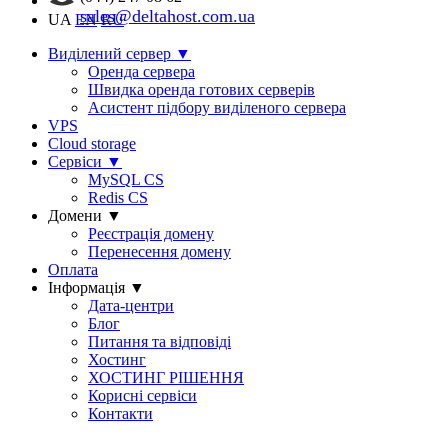
sales@deltahost.com.ua
UA
EN
RU
Виділений сервер
▼
Оренда сервера
Швидка оренда готових серверів
Асистент підбору виділеного сервера
VPS
Cloud storage
Сервіси
▼
MySQL CS
Redis CS
Домени
▼
Реєстрація домену
Перенесення домену
Оплата
Інформація
▼
Дата-центри
Блог
Питання та відповіді
Хостинг
ХОСТИНГ РІШЕННЯ
Корисні сервіси
Контакти