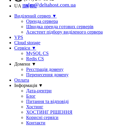
sales@deltahost.com.ua
UA
EN
RU
Виділений сервер
▼
Оренда сервера
Швидка оренда готових серверів
Асистент підбору виділеного сервера
VPS
Cloud storage
Сервіси
▼
MySQL CS
Redis CS
Домени
▼
Реєстрація домену
Перенесення домену
Оплата
Інформація
▼
Дата-центри
Блог
Питання та відповіді
Хостинг
ХОСТИНГ РІШЕННЯ
Корисні сервіси
Контакти