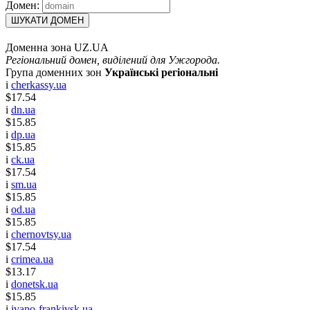
Домен:
ШУКАТИ ДОМЕН
Доменна зона UZ.UA
Регіональний домен, виділений для Ужгорода.
Група доменних зон
Українські регіональні
i
cherkassy.ua
$17.54
i
dn.ua
$15.85
i
dp.ua
$15.85
i
ck.ua
$17.54
i
sm.ua
$15.85
i
od.ua
$15.85
i
chernovtsy.ua
$17.54
i
crimea.ua
$13.17
i
donetsk.ua
$15.85
i
ivano-frankivsk.ua