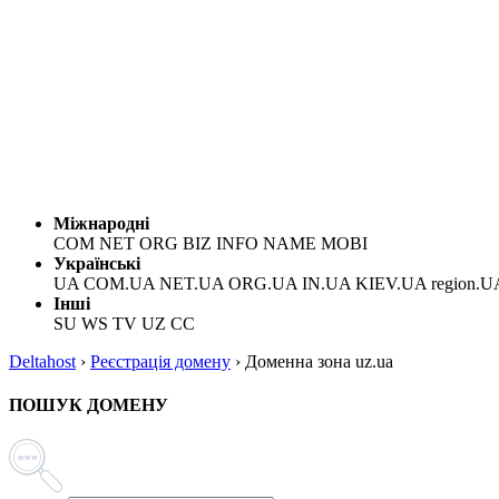
Міжнародні
COM NET ORG BIZ INFO NAME MOBI
Українські
UA COM.UA NET.UA ORG.UA IN.UA KIEV.UA region.U
Інші
SU WS TV UZ CC
Deltahost
›
Реєстрація домену
›
Доменна зона uz.ua
ПОШУК ДОМЕНУ