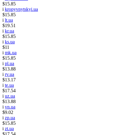
$15.85
i
kropyvnytskyi.ua
$15.85
i
lt.ua
$19.51
i
kr.ua
$15.85
i
ks.ua
$11
i
mk.ua
$15.85
i
pl.ua
$13.88
i
rv.ua
$13.17
i
te.ua
$17.54
i
uz.ua
$13.88
i
vn.ua
$9.02
i
zp.ua
$15.85
i
zt.ua
$17.54