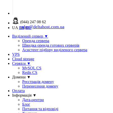
(044) 247 08 62
sales@deltahost.com.ua
UA
EN
RU
Виділений сервер
▼
Оренда сервера
Швидка оренда готових серверів
Асистент підбору виділеного сервера
VPS
Cloud storage
Сервіси
▼
MySQL CS
Redis CS
Домени
▼
Реєстрація домену
Перенесення домену
Оплата
Інформація
▼
Дата-центри
Блог
Питання та відповіді