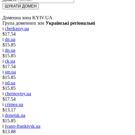
ШУКАТИ ДОМЕН
Доменна зона KYIV.UA
Група доменних зон
Українські регіональні
i
cherkassy.ua
$17.54
i
dn.ua
$15.85
i
dp.ua
$15.85
i
ck.ua
$17.54
i
sm.ua
$15.85
i
od.ua
$15.85
i
chernovtsy.ua
$17.54
i
crimea.ua
$13.17
i
donetsk.ua
$15.85
i
ivano-frankivsk.ua
$13.88