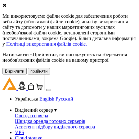
✖
Ми використовуємо файли cookie для забезпечення роботи
веб-сайту (обов'язкові файли cookie), аналізу використання
сайту та допомоги у наших маркетингових зусиллях
(необов'язкові файли cookie, встановлені сторонніми
постачальниками, зокрема Google). Більш детальна інформація
у
Політиці використання файлів cookie.
Натискаючи «Прийняти», ви погоджуєтесь на збереження
необов'язкових файлів cookie на вашому пристрої.
Відхилити
прийняти
Українська
English
Русский
Виділений сервер
▼
Оренда сервера
Швидка оренда готових серверів
Асистент підбору виділеного сервера
VPS
Cloud storage