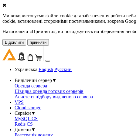
✖
Ми використовуємо файли cookie для забезпечення роботи веб-с
cookie, встановлені сторонніми постачальниками, зокрема Goog
Натискаючи «Прийняти», ви погоджуєтесь на збереження необов
Відхилити
прийняти
Українська
English
Русский
Виділений сервер
▼
Оренда сервера
Швидка оренда готових серверів
Асистент підбору виділеного сервера
VPS
Cloud storage
Сервіси
▼
MySQL CS
Redis CS
Домени
▼
Реєстрація домену