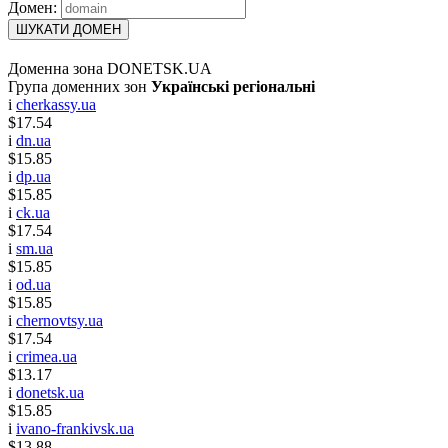
Домен:
ШУКАТИ ДОМЕН
Доменна зона DONETSK.UA
Група доменних зон
Українські регіональні
i
cherkassy.ua
$17.54
i
dn.ua
$15.85
i
dp.ua
$15.85
i
ck.ua
$17.54
i
sm.ua
$15.85
i
od.ua
$15.85
i
chernovtsy.ua
$17.54
i
crimea.ua
$13.17
i
donetsk.ua
$15.85
i
ivano-frankivsk.ua
$13.88