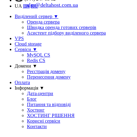
sales@deltahost.com.ua
UA
EN
RU
Виділений сервер
▼
Оренда сервера
Швидка оренда готових серверів
Асистент підбору виділеного сервера
VPS
Cloud storage
Сервіси
▼
MySQL CS
Redis CS
Домени
▼
Реєстрація домену
Перенесення домену
Оплата
Інформація
▼
Дата-центри
Блог
Питання та відповіді
Хостинг
ХОСТИНГ РІШЕННЯ
Корисні сервіси
Контакти