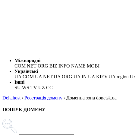
Міжнародні
COM NET ORG BIZ INFO NAME MOBI
Українські
UA COM.UA NET.UA ORG.UA IN.UA KIEV.UA region.U
Інші
SU WS TV UZ CC
Deltahost
›
Реєстрація домену
›
Доменна зона donetsk.ua
ПОШУК ДОМЕНУ