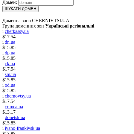
Домен:
ШУКАТИ ДОМЕН
Доменна зона CHERNIVTSI.UA
Група доменних зон
Українські регіональні
i
cherkassy.ua
$17.54
i
dn.ua
$15.85
i
dp.ua
$15.85
i
ck.ua
$17.54
i
sm.ua
$15.85
i
od.ua
$15.85
i
chernovtsy.ua
$17.54
i
crimea.ua
$13.17
i
donetsk.ua
$15.85
i
ivano-frankivsk.ua
$13.88