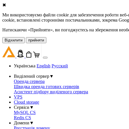
✖
Ми використовуємо файли cookie для забезпечення роботи веб-с
cookie, встановлені сторонніми постачальниками, зокрема Goog
Натискаючи «Прийняти», ви погоджуєтесь на збереження необов
Відхилити
прийняти
Українська
English
Русский
Виділений сервер
▼
Оренда сервера
Швидка оренда готових серверів
Асистент підбору виділеного сервера
VPS
Cloud storage
Сервіси
▼
MySQL CS
Redis CS
Домени
▼
Реєстрація домену