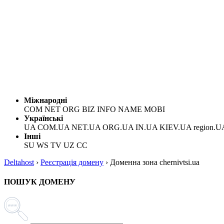
Міжнародні
COM NET ORG BIZ INFO NAME MOBI
Українські
UA COM.UA NET.UA ORG.UA IN.UA KIEV.UA region.U
Інші
SU WS TV UZ CC
Deltahost
›
Реєстрація домену
›
Доменна зона chernivtsi.ua
ПОШУК ДОМЕНУ