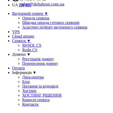
sales@deltahost.com.ua
UA
EN
RU
Виділений сервер
▼
Оренда сервера
Швидка оренда готових серверів
Асистент підбору виділеного сервера
VPS
Cloud storage
Сервіси
▼
MySQL CS
Redis CS
Домени
▼
Реєстрація домену
Перенесення домену
Оплата
Інформація
▼
Дата-центри
Блог
Питання та відповіді
Хостинг
ХОСТИНГ РІШЕННЯ
Корисні сервіси
Контакти