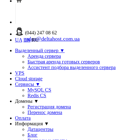
(044) 247 08 62
sales@deltahost.com.ua
UA
EN
RU
Выделенный сервер
▼
Аренда сервера
Быстрая аренда готовых серверов
Ассистент подбора выделенного сервера
VPS
Cloud storage
Сервисы
▼
MySQL CS
Redis CS
Домены
▼
Регистрация домена
Перенос домена
Оплата
Информация
▼
Датацентры
Блог