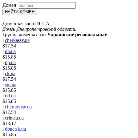
Домен:
НАЙТИ ДОМЕН
Доменная зона DP.UA
Домен Днепропетровской области.
Группа доменых зон
Украинские региональные
i
cherkassy.ua
$17.54
i
dn.ua
$15.85
i
dp.ua
$15.85
i
ck.ua
$17.54
i
sm.ua
$15.85
i
od.ua
$15.85
i
chernovtsy.ua
$17.54
i
crimea.ua
$13.17
i
donetsk.ua
$15.85