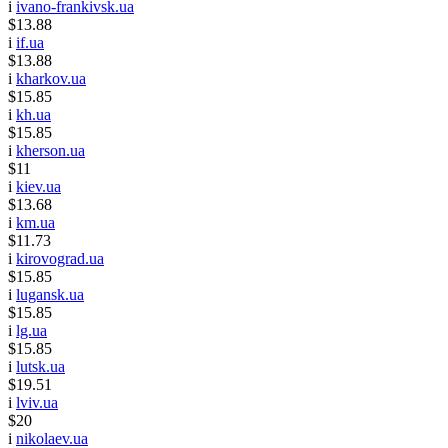
i
ivano-frankivsk.ua
$13.88
i
if.ua
$13.88
i
kharkov.ua
$15.85
i
kh.ua
$15.85
i
kherson.ua
$11
i
kiev.ua
$13.68
i
km.ua
$11.73
i
kirovograd.ua
$15.85
i
lugansk.ua
$15.85
i
lg.ua
$15.85
i
lutsk.ua
$19.51
i
lviv.ua
$20
i
nikolaev.ua