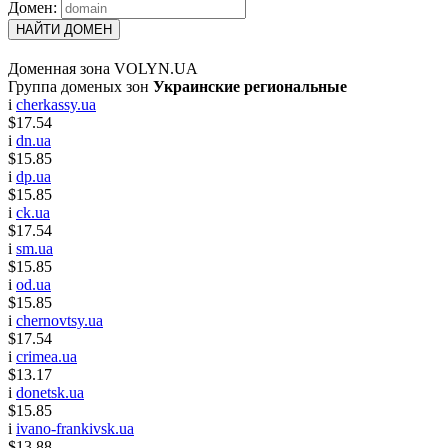
Домен:
НАЙТИ ДОМЕН
Доменная зона VOLYN.UA
Группа доменых зон
Украинские региональные
i
cherkassy.ua
$17.54
i
dn.ua
$15.85
i
dp.ua
$15.85
i
ck.ua
$17.54
i
sm.ua
$15.85
i
od.ua
$15.85
i
chernovtsy.ua
$17.54
i
crimea.ua
$13.17
i
donetsk.ua
$15.85
i
ivano-frankivsk.ua
$13.88