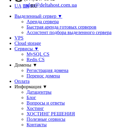
sales@deltahost.com.ua
UA
EN
RU
Выделенный сервер
▼
Аренда сервера
Быстрая аренда готовых серверов
Ассистент подбора выделенного сервера
VPS
Cloud storage
Сервисы
▼
MySQL CS
Redis CS
Домены
▼
Регистрация домена
Перенос домена
Оплата
Информация
▼
Датацентры
Блог
Вопросы и ответы
Хостинг
ХОСТИНГ РЕШЕНИЯ
Полезные сервисы
Контакты