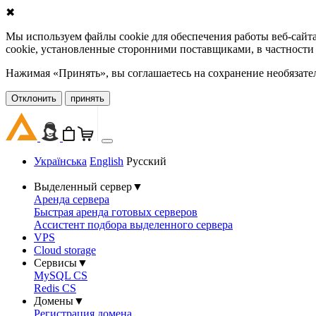
✖
Мы используем файлы cookie для обеспечения работы веб-сайт
cookie, установленные сторонними поставщиками, в частности
Нажимая «Принять», вы соглашаетесь на сохранение необязате
Oтклонить
принять
Українська
English
Русский
Выделенный сервер
▼
Аренда сервера
Быстрая аренда готовых серверов
Ассистент подбора выделенного сервера
VPS
Cloud storage
Сервисы
▼
MySQL CS
Redis CS
Домены
▼
Регистрация домена