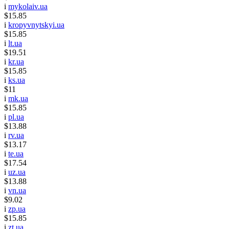
i
mykolaiv.ua
$15.85
i
kropyvnytskyi.ua
$15.85
i
lt.ua
$19.51
i
kr.ua
$15.85
i
ks.ua
$11
i
mk.ua
$15.85
i
pl.ua
$13.88
i
rv.ua
$13.17
i
te.ua
$17.54
i
uz.ua
$13.88
i
vn.ua
$9.02
i
zp.ua
$15.85
i
zt.ua