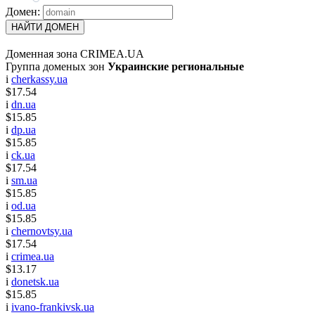
Домен:
НАЙТИ ДОМЕН
Доменная зона CRIMEA.UA
Группа доменых зон
Украинские региональные
i
cherkassy.ua
$17.54
i
dn.ua
$15.85
i
dp.ua
$15.85
i
ck.ua
$17.54
i
sm.ua
$15.85
i
od.ua
$15.85
i
chernovtsy.ua
$17.54
i
crimea.ua
$13.17
i
donetsk.ua
$15.85
i
ivano-frankivsk.ua