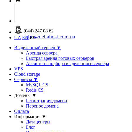
(044) 247 08 62
sales@deltahost.com.ua
UA
EN
RU
Выделенный сервер
▼
Аренда сервера
Быстрая аренда готовых серверов
Ассистент подбора выделенного сервера
VPS
Cloud storage
Сервисы
▼
MySQL CS
Redis CS
Домены
▼
Регистрация домена
Перенос домена
Оплата
Информация
▼
Датацентры
Блог